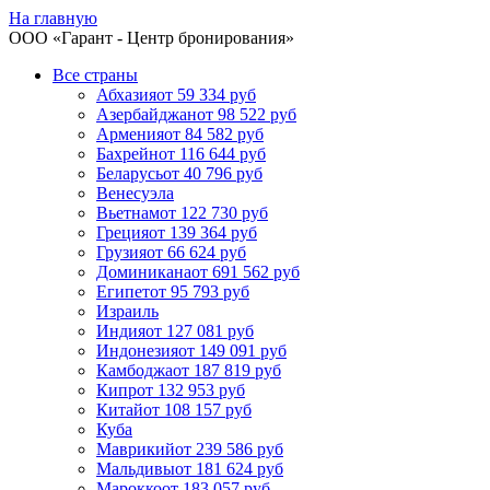
На главную
ООО «
Гарант
- Центр бронирования»
Все страны
Абхазия
от 59 334 руб
Азербайджан
от 98 522 руб
Армения
от 84 582 руб
Бахрейн
от 116 644 руб
Беларусь
от 40 796 руб
Венесуэла
Вьетнам
от 122 730 руб
Греция
от 139 364 руб
Грузия
от 66 624 руб
Доминикана
от 691 562 руб
Египет
от 95 793 руб
Израиль
Индия
от 127 081 руб
Индонезия
от 149 091 руб
Камбоджа
от 187 819 руб
Кипр
от 132 953 руб
Китай
от 108 157 руб
Куба
Маврикий
от 239 586 руб
Мальдивы
от 181 624 руб
Марокко
от 183 057 руб