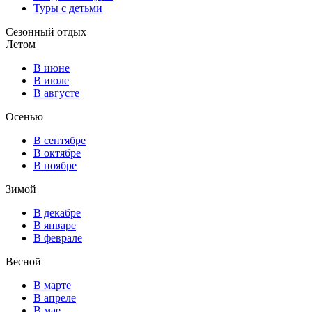
Туры с детьми
Сезонный отдых
Летом
В июне
В июле
В августе
Осенью
В сентябре
В октябре
В ноябре
Зимой
В декабре
В январе
В феврале
Весной
В марте
В апреле
В мае