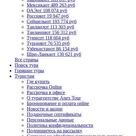
Мексика
от 489 263 руб
ОАЭ
от 108 074 руб
Россия
от 19 947 руб
Сейшелы
от 193 774 руб
Таиланд
от 113 303 руб
Танзания
от 156 312 руб
Тунис
от 118 604 руб
Турция
от 76 535 руб
Узбекистан
от 86 154 руб
Шри-Ланка
от 130 621 руб
Все страны
Поиск тура
Горящие туры
Туристам
Где купить
Рассрочка Online
Рассрочка в офисе
О турагентстве Anex Tour
Бронирование и оплата online
Новости и акции
Подарочные сертификаты
Персональные данные
Политика конфиденциальности
Подпишитесь на рассылку