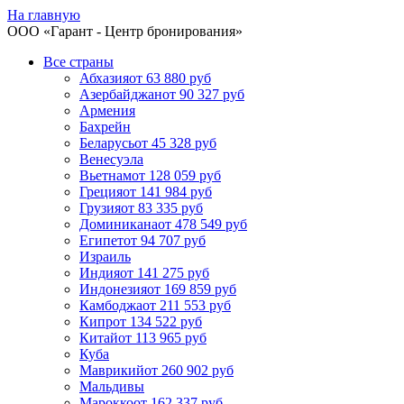
На главную
ООО «
Гарант
- Центр бронирования»
Все страны
Абхазия
от 63 880 руб
Азербайджан
от 90 327 руб
Армения
Бахрейн
Беларусь
от 45 328 руб
Венесуэла
Вьетнам
от 128 059 руб
Греция
от 141 984 руб
Грузия
от 83 335 руб
Доминикана
от 478 549 руб
Египет
от 94 707 руб
Израиль
Индия
от 141 275 руб
Индонезия
от 169 859 руб
Камбоджа
от 211 553 руб
Кипр
от 134 522 руб
Китай
от 113 965 руб
Куба
Маврикий
от 260 902 руб
Мальдивы
Марокко
от 162 337 руб