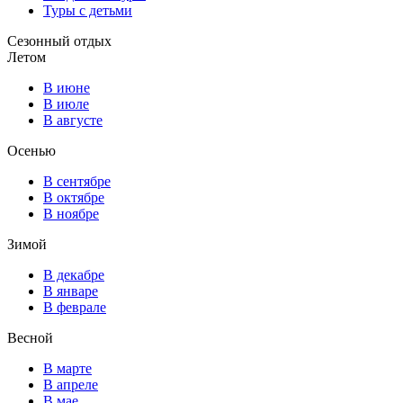
Туры с детьми
Сезонный отдых
Летом
В июне
В июле
В августе
Осенью
В сентябре
В октябре
В ноябре
Зимой
В декабре
В январе
В феврале
Весной
В марте
В апреле
В мае