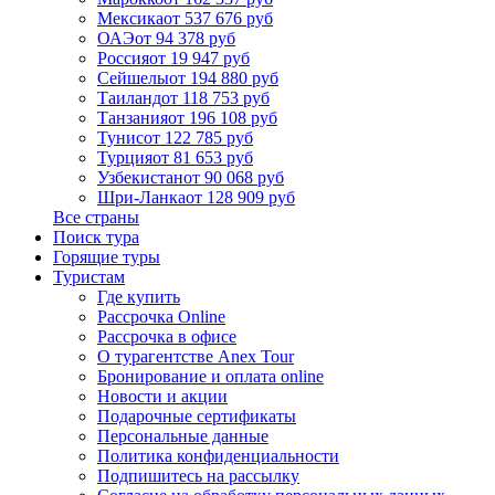
Мексика
от 537 676 руб
ОАЭ
от 94 378 руб
Россия
от 19 947 руб
Сейшелы
от 194 880 руб
Таиланд
от 118 753 руб
Танзания
от 196 108 руб
Тунис
от 122 785 руб
Турция
от 81 653 руб
Узбекистан
от 90 068 руб
Шри-Ланка
от 128 909 руб
Все страны
Поиск тура
Горящие туры
Туристам
Где купить
Рассрочка Online
Рассрочка в офисе
О турагентстве Anex Tour
Бронирование и оплата online
Новости и акции
Подарочные сертификаты
Персональные данные
Политика конфиденциальности
Подпишитесь на рассылку