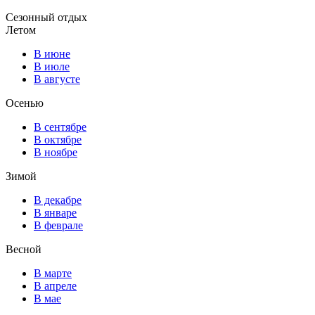
Сезонный отдых
Летом
В июне
В июле
В августе
Осенью
В сентябре
В октябре
В ноябре
Зимой
В декабре
В январе
В феврале
Весной
В марте
В апреле
В мае