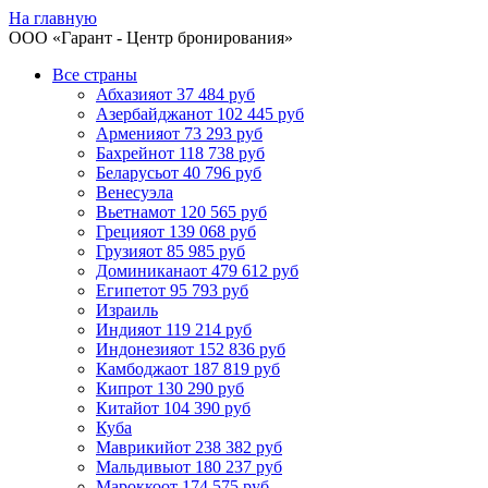
На главную
ООО «
Гарант
- Центр бронирования»
Все страны
Абхазия
от 37 484 руб
Азербайджан
от 102 445 руб
Армения
от 73 293 руб
Бахрейн
от 118 738 руб
Беларусь
от 40 796 руб
Венесуэла
Вьетнам
от 120 565 руб
Греция
от 139 068 руб
Грузия
от 85 985 руб
Доминикана
от 479 612 руб
Египет
от 95 793 руб
Израиль
Индия
от 119 214 руб
Индонезия
от 152 836 руб
Камбоджа
от 187 819 руб
Кипр
от 130 290 руб
Китай
от 104 390 руб
Куба
Маврикий
от 238 382 руб
Мальдивы
от 180 237 руб
Марокко
от 174 575 руб