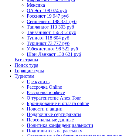
Мексика
ОАЭ
от 108 074 руб
Россия
от 19 947 руб
Сейшелы
от 198 331 руб
Таиланд
от 113 303 руб
Танзания
от 156 312 руб
Тунис
от 118 604 руб
Турция
от 73 777 руб
Узбекистан
от 98 522 руб
Шри-Ланка
от 130 621 руб
Все страны
Поиск тура
Горящие туры
Туристам
Где купить
Рассрочка Online
Рассрочка в офисе
О турагентстве Anex Tour
Бронирование и оплата online
Новости и акции
Подарочные сертификаты
Персональные данные
Политика конфиденциальности
Подпишитесь на рассылку