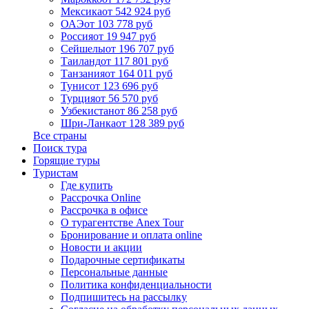
Мексика
от 542 924 руб
ОАЭ
от 103 778 руб
Россия
от 19 947 руб
Сейшелы
от 196 707 руб
Таиланд
от 117 801 руб
Танзания
от 164 011 руб
Тунис
от 123 696 руб
Турция
от 56 570 руб
Узбекистан
от 86 258 руб
Шри-Ланка
от 128 389 руб
Все страны
Поиск тура
Горящие туры
Туристам
Где купить
Рассрочка Online
Рассрочка в офисе
О турагентстве Anex Tour
Бронирование и оплата online
Новости и акции
Подарочные сертификаты
Персональные данные
Политика конфиденциальности
Подпишитесь на рассылку