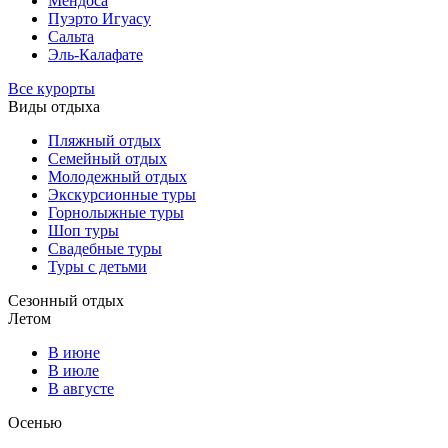
Мендоса
Пуэрто Игуасу
Сальта
Эль-Калафате
Все курорты
Виды отдыха
Пляжный отдых
Семейный отдых
Молодежный отдых
Экскурсионные туры
Горнолыжные туры
Шоп туры
Свадебные туры
Туры с детьми
Сезонный отдых
Летом
В июне
В июле
В августе
Осенью