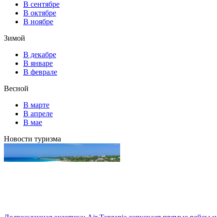
В сентябре
В октябре
В ноябре
Зимой
В декабре
В январе
В феврале
Весной
В марте
В апреле
В мае
Новости туризма