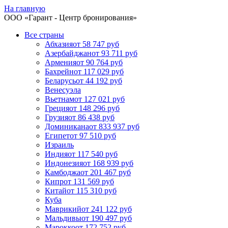
На главную
ООО «
Гарант
- Центр бронирования»
Все страны
Абхазия
от 58 747 руб
Азербайджан
от 93 711 руб
Армения
от 90 764 руб
Бахрейн
от 117 029 руб
Беларусь
от 44 192 руб
Венесуэла
Вьетнам
от 127 021 руб
Греция
от 148 296 руб
Грузия
от 86 438 руб
Доминикана
от 833 937 руб
Египет
от 97 510 руб
Израиль
Индия
от 117 540 руб
Индонезия
от 168 939 руб
Камбоджа
от 201 467 руб
Кипр
от 131 569 руб
Китай
от 115 310 руб
Куба
Маврикий
от 241 122 руб
Мальдивы
от 190 497 руб
Марокко
от 172 752 руб