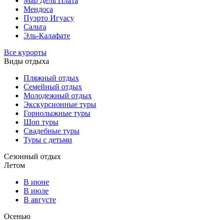
Мар Дель Плата
Мендоса
Пуэрто Игуасу
Сальта
Эль-Калафате
Все курорты
Виды отдыха
Пляжный отдых
Семейный отдых
Молодежный отдых
Экскурсионные туры
Горнолыжные туры
Шоп туры
Свадебные туры
Туры с детьми
Сезонный отдых
Летом
В июне
В июле
В августе
Осенью