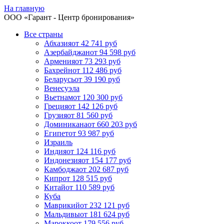
На главную
ООО «
Гарант
- Центр бронирования»
Все страны
Абхазия
от 42 741 руб
Азербайджан
от 94 598 руб
Армения
от 73 293 руб
Бахрейн
от 112 486 руб
Беларусь
от 39 190 руб
Венесуэла
Вьетнам
от 120 300 руб
Греция
от 142 126 руб
Грузия
от 81 560 руб
Доминикана
от 660 203 руб
Египет
от 93 987 руб
Израиль
Индия
от 124 116 руб
Индонезия
от 154 177 руб
Камбоджа
от 202 687 руб
Кипр
от 128 515 руб
Китай
от 110 589 руб
Куба
Маврикий
от 232 121 руб
Мальдивы
от 181 624 руб
Марокко
от 179 556 руб