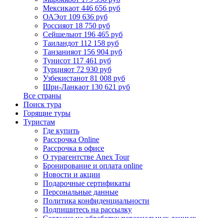
Мексика
от 446 656 руб
ОАЭ
от 109 636 руб
Россия
от 18 750 руб
Сейшелы
от 196 465 руб
Таиланд
от 112 158 руб
Танзания
от 156 904 руб
Тунис
от 117 461 руб
Турция
от 72 930 руб
Узбекистан
от 81 008 руб
Шри-Ланка
от 130 621 руб
Все страны
Поиск тура
Горящие туры
Туристам
Где купить
Рассрочка Online
Рассрочка в офисе
О турагентстве Anex Tour
Бронирование и оплата online
Новости и акции
Подарочные сертификаты
Персональные данные
Политика конфиденциальности
Подпишитесь на рассылку