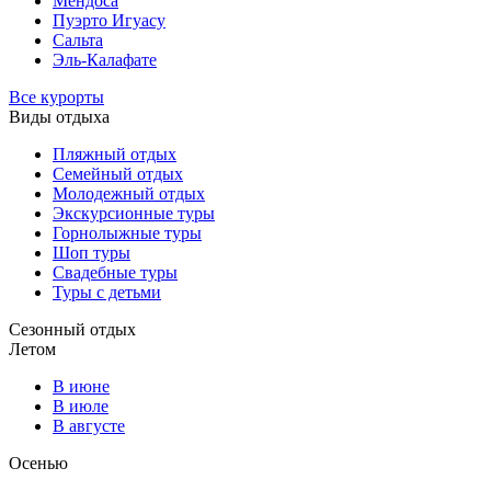
Мендоса
Пуэрто Игуасу
Сальта
Эль-Калафате
Все курорты
Виды отдыха
Пляжный отдых
Семейный отдых
Молодежный отдых
Экскурсионные туры
Горнолыжные туры
Шоп туры
Свадебные туры
Туры с детьми
Сезонный отдых
Летом
В июне
В июле
В августе
Осенью