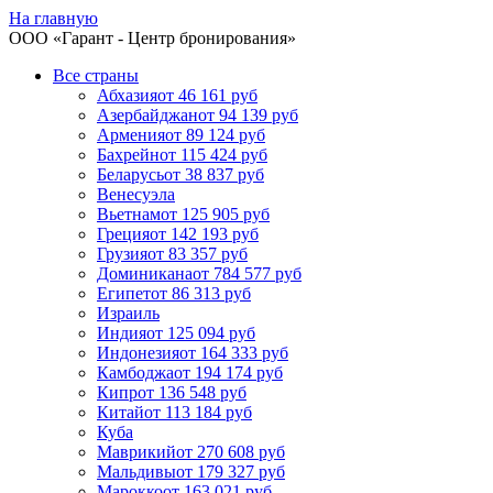
На главную
ООО «
Гарант
- Центр бронирования»
Все страны
Абхазия
от 46 161 руб
Азербайджан
от 94 139 руб
Армения
от 89 124 руб
Бахрейн
от 115 424 руб
Беларусь
от 38 837 руб
Венесуэла
Вьетнам
от 125 905 руб
Греция
от 142 193 руб
Грузия
от 83 357 руб
Доминикана
от 784 577 руб
Египет
от 86 313 руб
Израиль
Индия
от 125 094 руб
Индонезия
от 164 333 руб
Камбоджа
от 194 174 руб
Кипр
от 136 548 руб
Китай
от 113 184 руб
Куба
Маврикий
от 270 608 руб
Мальдивы
от 179 327 руб
Марокко
от 163 021 руб