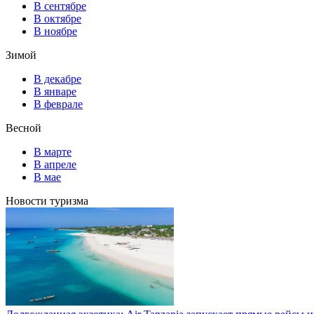
В сентябре
В октябре
В ноябре
Зимой
В декабре
В январе
В феврале
Весной
В марте
В апреле
В мае
Новости туризма