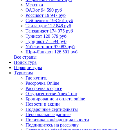
Мексика
ОАЭ
от 94 590 руб
Россия
от 19 947 руб
Сейшелы
от 193 561 руб
Таиланд
от 122 848 руб
Танзания
от 174 975 руб
Тунис
от 120 579 руб
Турция
от 71 594 руб
Узбекистан
от 97 083 руб
Шри-Ланка
от 126 501 руб
Все страны
Поиск тура
Горящие туры
Туристам
Где купить
Рассрочка Online
Рассрочка в офисе
О турагентстве Anex Tour
Бронирование и оплата online
Новости и акции
Подарочные сертификаты
Персональные данные
Политика конфиденциальности
Подпишитесь на рассылку