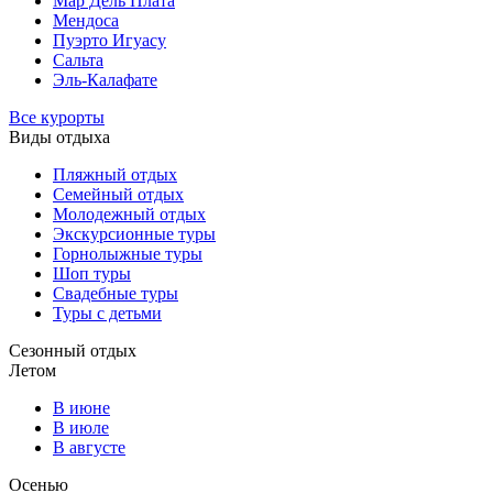
Мар Дель Плата
Мендоса
Пуэрто Игуасу
Сальта
Эль-Калафате
Все курорты
Виды отдыха
Пляжный отдых
Семейный отдых
Молодежный отдых
Экскурсионные туры
Горнолыжные туры
Шоп туры
Свадебные туры
Туры с детьми
Сезонный отдых
Летом
В июне
В июле
В августе
Осенью