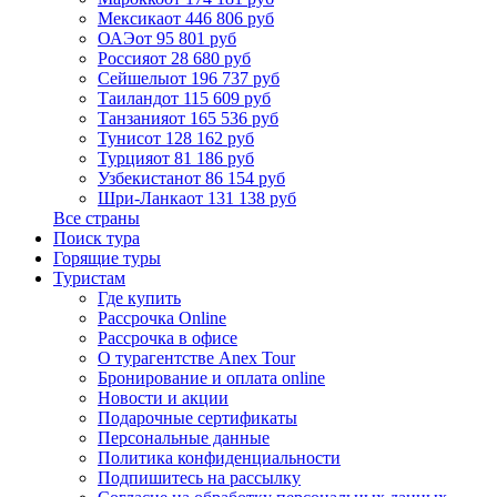
Мексика
от 446 806 руб
ОАЭ
от 95 801 руб
Россия
от 28 680 руб
Сейшелы
от 196 737 руб
Таиланд
от 115 609 руб
Танзания
от 165 536 руб
Тунис
от 128 162 руб
Турция
от 81 186 руб
Узбекистан
от 86 154 руб
Шри-Ланка
от 131 138 руб
Все страны
Поиск тура
Горящие туры
Туристам
Где купить
Рассрочка Online
Рассрочка в офисе
О турагентстве Anex Tour
Бронирование и оплата online
Новости и акции
Подарочные сертификаты
Персональные данные
Политика конфиденциальности
Подпишитесь на рассылку