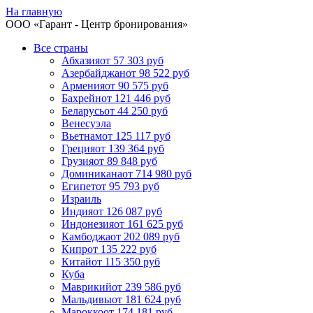
На главную
ООО «
Гарант
- Центр бронирования»
Все страны
Абхазия
от 57 303 руб
Азербайджан
от 98 522 руб
Армения
от 90 575 руб
Бахрейн
от 121 446 руб
Беларусь
от 44 250 руб
Венесуэла
Вьетнам
от 125 117 руб
Греция
от 139 364 руб
Грузия
от 89 848 руб
Доминикана
от 714 980 руб
Египет
от 95 793 руб
Израиль
Индия
от 126 087 руб
Индонезия
от 161 625 руб
Камбоджа
от 202 089 руб
Кипр
от 135 222 руб
Китай
от 115 350 руб
Куба
Маврикий
от 239 586 руб
Мальдивы
от 181 624 руб
Марокко
от 174 181 руб