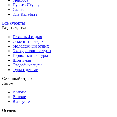
Мендоса
Пуэрто Игуасу
Сальта
Эль-Калафате
Все курорты
Виды отдыха
Пляжный отдых
Семейный отдых
Молодежный отдых
Экскурсионные туры
Горнолыжные туры
Шоп туры
Свадебные туры
Туры с детьми
Сезонный отдых
Летом
В июне
В июле
В августе
Осенью