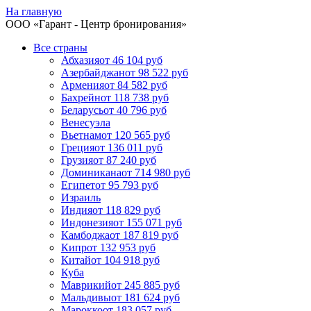
На главную
ООО «
Гарант
- Центр бронирования»
Все страны
Абхазия
от 46 104 руб
Азербайджан
от 98 522 руб
Армения
от 84 582 руб
Бахрейн
от 118 738 руб
Беларусь
от 40 796 руб
Венесуэла
Вьетнам
от 120 565 руб
Греция
от 136 011 руб
Грузия
от 87 240 руб
Доминикана
от 714 980 руб
Египет
от 95 793 руб
Израиль
Индия
от 118 829 руб
Индонезия
от 155 071 руб
Камбоджа
от 187 819 руб
Кипр
от 132 953 руб
Китай
от 104 918 руб
Куба
Маврикий
от 245 885 руб
Мальдивы
от 181 624 руб
Марокко
от 183 057 руб