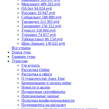
Мексика
от 489 263 руб
ОАЭ
от 94 024 руб
Россия
от 19 947 руб
Сейшелы
от 188 880 руб
Таиланд
от 113 303 руб
Танзания
от 156 312 руб
Тунис
от 118 604 руб
Турция
от 74 817 руб
Узбекистан
от 86 154 руб
Шри-Ланка
от 130 621 руб
Все страны
Поиск тура
Горящие туры
Туристам
Где купить
Рассрочка Online
Рассрочка в офисе
О турагентстве Anex Tour
Бронирование и оплата online
Новости и акции
Подарочные сертификаты
Персональные данные
Политика конфиденциальности
Подпишитесь на рассылку