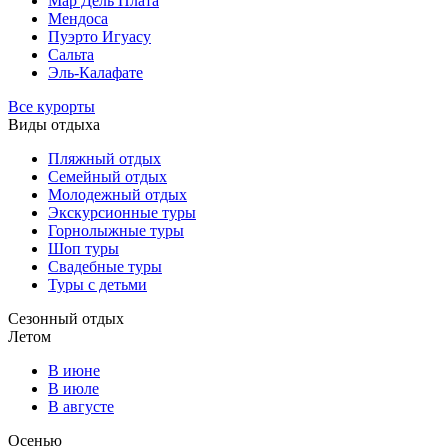
Мар Дель Плата
Мендоса
Пуэрто Игуасу
Сальта
Эль-Калафате
Все курорты
Виды отдыха
Пляжный отдых
Семейный отдых
Молодежный отдых
Экскурсионные туры
Горнолыжные туры
Шоп туры
Свадебные туры
Туры с детьми
Сезонный отдых
Летом
В июне
В июле
В августе
Осенью