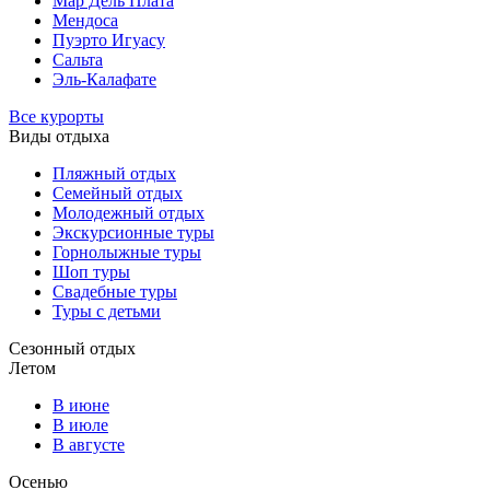
Мар Дель Плата
Мендоса
Пуэрто Игуасу
Сальта
Эль-Калафате
Все курорты
Виды отдыха
Пляжный отдых
Семейный отдых
Молодежный отдых
Экскурсионные туры
Горнолыжные туры
Шоп туры
Свадебные туры
Туры с детьми
Сезонный отдых
Летом
В июне
В июле
В августе
Осенью