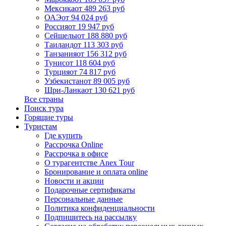
Мексика
от 489 263 руб
ОАЭ
от 94 024 руб
Россия
от 19 947 руб
Сейшелы
от 188 880 руб
Таиланд
от 113 303 руб
Танзания
от 156 312 руб
Тунис
от 118 604 руб
Турция
от 74 817 руб
Узбекистан
от 89 005 руб
Шри-Ланка
от 130 621 руб
Все страны
Поиск тура
Горящие туры
Туристам
Где купить
Рассрочка Online
Рассрочка в офисе
О турагентстве Anex Tour
Бронирование и оплата online
Новости и акции
Подарочные сертификаты
Персональные данные
Политика конфиденциальности
Подпишитесь на рассылку