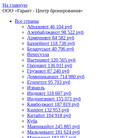
На главную
ООО «
Гарант
- Центр бронирования»
Все страны
Абхазия
от 46 104 руб
Азербайджан
от 98 522 руб
Армения
от 84 582 руб
Бахрейн
от 118 738 руб
Беларусь
от 40 796 руб
Венесуэла
Вьетнам
от 120 565 руб
Греция
от 136 011 руб
Грузия
от 87 240 руб
Доминикана
от 714 980 руб
Египет
от 95 793 руб
Израиль
Индия
от 118 607 руб
Индонезия
от 155 071 руб
Камбоджа
от 187 819 руб
Кипр
от 132 953 руб
Китай
от 104 918 руб
Куба
Маврикий
от 245 885 руб
Мальдивы
от 181 624 руб
Марокко
от 183 057 руб