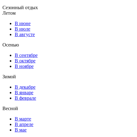
Сезонный отдых
Летом
В июне
В июле
В августе
Осенью
В сентябре
В октябре
В ноябре
Зимой
В декабре
В январе
В феврале
Весной
В марте
В апреле
В мае