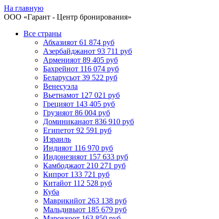
На главную
ООО «
Гарант
- Центр бронирования»
Все страны
Абхазия
от 61 874 руб
Азербайджан
от 93 711 руб
Армения
от 89 405 руб
Бахрейн
от 116 074 руб
Беларусь
от 39 522 руб
Венесуэла
Вьетнам
от 127 021 руб
Греция
от 143 405 руб
Грузия
от 86 004 руб
Доминикана
от 836 910 руб
Египет
от 92 591 руб
Израиль
Индия
от 116 970 руб
Индонезия
от 157 633 руб
Камбоджа
от 210 271 руб
Кипр
от 133 721 руб
Китай
от 112 528 руб
Куба
Маврикий
от 263 138 руб
Мальдивы
от 185 679 руб
Марокко
от 163 850 руб