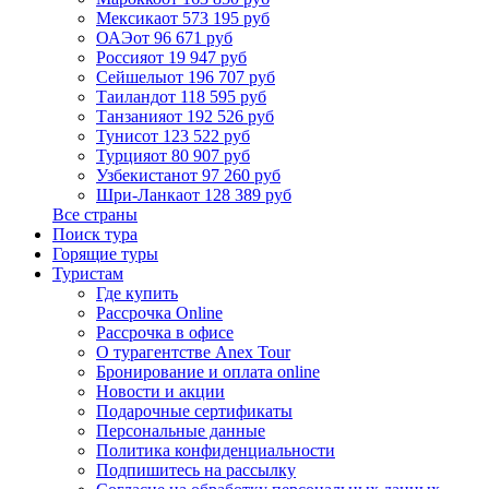
Мексика
от 573 195 руб
ОАЭ
от 96 671 руб
Россия
от 19 947 руб
Сейшелы
от 196 707 руб
Таиланд
от 118 595 руб
Танзания
от 192 526 руб
Тунис
от 123 522 руб
Турция
от 80 907 руб
Узбекистан
от 97 260 руб
Шри-Ланка
от 128 389 руб
Все страны
Поиск тура
Горящие туры
Туристам
Где купить
Рассрочка Online
Рассрочка в офисе
О турагентстве Anex Tour
Бронирование и оплата online
Новости и акции
Подарочные сертификаты
Персональные данные
Политика конфиденциальности
Подпишитесь на рассылку