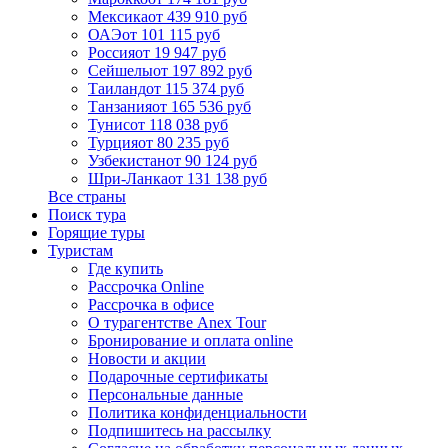
Мексика
от 439 910 руб
ОАЭ
от 101 115 руб
Россия
от 19 947 руб
Сейшелы
от 197 892 руб
Таиланд
от 115 374 руб
Танзания
от 165 536 руб
Тунис
от 118 038 руб
Турция
от 80 235 руб
Узбекистан
от 90 124 руб
Шри-Ланка
от 131 138 руб
Все страны
Поиск тура
Горящие туры
Туристам
Где купить
Рассрочка Online
Рассрочка в офисе
О турагентстве Anex Tour
Бронирование и оплата online
Новости и акции
Подарочные сертификаты
Персональные данные
Политика конфиденциальности
Подпишитесь на рассылку