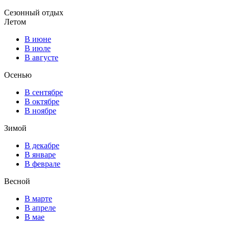
Сезонный отдых
Летом
В июне
В июле
В августе
Осенью
В сентябре
В октябре
В ноябре
Зимой
В декабре
В январе
В феврале
Весной
В марте
В апреле
В мае