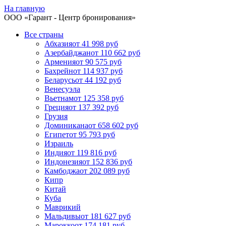
На главную
ООО «
Гарант
- Центр бронирования»
Все страны
Абхазия
от 41 998 руб
Азербайджан
от 110 662 руб
Армения
от 90 575 руб
Бахрейн
от 114 937 руб
Беларусь
от 44 192 руб
Венесуэла
Вьетнам
от 125 358 руб
Греция
от 137 392 руб
Грузия
Доминикана
от 658 602 руб
Египет
от 95 793 руб
Израиль
Индия
от 119 816 руб
Индонезия
от 152 836 руб
Камбоджа
от 202 089 руб
Кипр
Китай
Куба
Маврикий
Мальдивы
от 181 627 руб
Марокко
от 174 181 руб