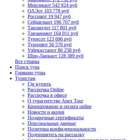
Мексика
от 542 924 руб
ОАЭ
от 103 778 руб
Россия
от 19 947 руб
Сейшелы
от 196 707 руб
Таиланд
от 117 801 руб
Танзания
от 164 011 руб
Тунис
от 123 696 руб
Турция
от 56 570 руб
Узбекистан
от 86 258 руб
Шри-Ланка
от 128 389 руб
Все страны
Поиск тура
Горящие туры
Туристам
Где купить
Рассрочка Online
Рассрочка в офисе
О турагентстве Anex Tour
Бронирование и оплата online
Новости и акции
Подарочные сертификаты
Персональные данные
Политика конфиденциальности
Подпишитесь на рассылку