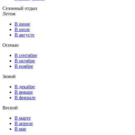
Сезонный отдых
Летом
В июне
В июле
В августе
Осенью
В сентябре
В октябре
В ноябре
Зимой
В декабре
В январе
В феврале
Весной
В марте
В апреле
В мае