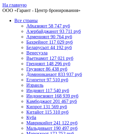
На главную
ООО «
Гарант
- Центр бронирования»
Все страны
Абхазия
от 58 747 руб
Азербайджан
от 93 711 руб
Армения
от 90 764 руб
Бахрейн
от 117 029 руб
Беларусь
от 44 192 руб
Венесуэла
Вьетнам
от 127 021 руб
Греция
от 148 296 руб
Грузия
от 86 438 руб
Доминикана
от 833 937 руб
Египет
от 97 510 руб
Израиль
Индия
от 117 540 руб
Индонезия
от 168 939 руб
Камбоджа
от 201 467 руб
Кипр
от 131 569 руб
Китай
от 115 310 руб
Куба
Маврикий
от 241 122 руб
Мальдивы
от 190 497 руб
Марокко
от 172 752 руб