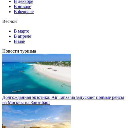
В декабре
В январе
В феврале
Весной
В марте
В апреле
В мае
Новости туризма
Долгожданная экзотика: Air Tanzania запускает прямые рейсы
из Москвы на Занзибар!