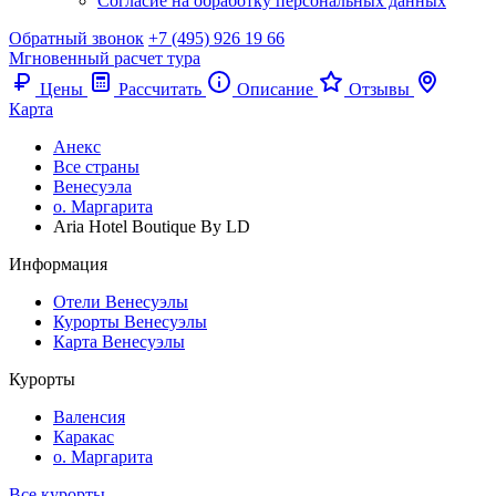
Согласие на обработку персональных данных
Обратный звонок
+7 (495) 926 19 66
Мгновенный расчет тура
Цены
Рассчитать
Описание
Отзывы
Карта
Анекс
Все страны
Венесуэла
о. Маргарита
Aria Hotel Boutique By LD
Информация
Отели Венесуэлы
Курорты Венесуэлы
Карта Венесуэлы
Курорты
Валенсия
Каракас
о. Маргарита
Все курорты