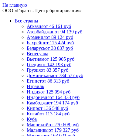
На главную
ООО «
Гарант
- Центр бронирования»
Все страны
Абхазия
от 46 161 руб
Азербайджан
от 94 139 руб
Армения
от 89 124 руб
Бахрейн
от 115 424 руб
Беларусь
от 38 837 руб
Венесуэла
Вьетнам
от 125 905 руб
Греция
от 142 193 руб
Грузия
от 83 357 руб
Доминикана
от 784 577 руб
Египет
от 86 313 руб
Израиль
Индия
от 125 094 руб
Индонезия
от 164 333 руб
Камбоджа
от 194 174 руб
Кипр
от 136 548 руб
Китай
от 113 184 руб
Куба
Маврикий
от 270 608 руб
Мальдивы
от 179 327 руб
Марокко
от 163 021 руб