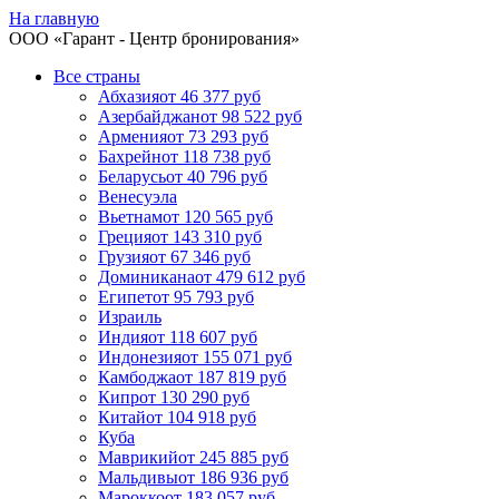
На главную
ООО «
Гарант
- Центр бронирования»
Все страны
Абхазия
от 46 377 руб
Азербайджан
от 98 522 руб
Армения
от 73 293 руб
Бахрейн
от 118 738 руб
Беларусь
от 40 796 руб
Венесуэла
Вьетнам
от 120 565 руб
Греция
от 143 310 руб
Грузия
от 67 346 руб
Доминикана
от 479 612 руб
Египет
от 95 793 руб
Израиль
Индия
от 118 607 руб
Индонезия
от 155 071 руб
Камбоджа
от 187 819 руб
Кипр
от 130 290 руб
Китай
от 104 918 руб
Куба
Маврикий
от 245 885 руб
Мальдивы
от 186 936 руб
Марокко
от 183 057 руб