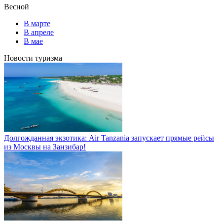
Весной
В марте
В апреле
В мае
Новости туризма
Долгожданная экзотика: Air Tanzania запускает прямые рейсы
из Москвы на Занзибар!