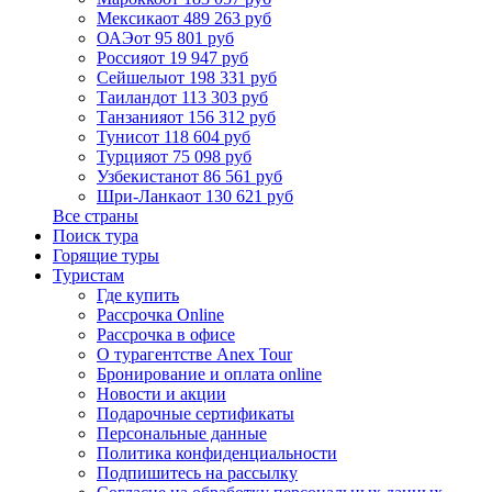
Мексика
от 489 263 руб
ОАЭ
от 95 801 руб
Россия
от 19 947 руб
Сейшелы
от 198 331 руб
Таиланд
от 113 303 руб
Танзания
от 156 312 руб
Тунис
от 118 604 руб
Турция
от 75 098 руб
Узбекистан
от 86 561 руб
Шри-Ланка
от 130 621 руб
Все страны
Поиск тура
Горящие туры
Туристам
Где купить
Рассрочка Online
Рассрочка в офисе
О турагентстве Anex Tour
Бронирование и оплата online
Новости и акции
Подарочные сертификаты
Персональные данные
Политика конфиденциальности
Подпишитесь на рассылку