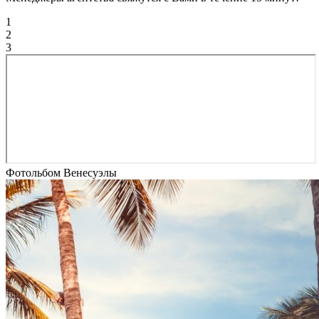
1
2
3
Фотольбом Венесуэлы