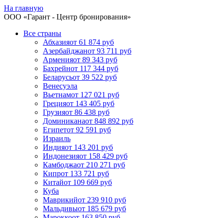
На главную
ООО «
Гарант
- Центр бронирования»
Все страны
Абхазия
от 61 874 руб
Азербайджан
от 93 711 руб
Армения
от 89 343 руб
Бахрейн
от 117 344 руб
Беларусь
от 39 522 руб
Венесуэла
Вьетнам
от 127 021 руб
Греция
от 143 405 руб
Грузия
от 86 438 руб
Доминикана
от 848 892 руб
Египет
от 92 591 руб
Израиль
Индия
от 143 201 руб
Индонезия
от 158 429 руб
Камбоджа
от 210 271 руб
Кипр
от 133 721 руб
Китай
от 109 669 руб
Куба
Маврикий
от 239 910 руб
Мальдивы
от 185 679 руб
Марокко
от 163 850 руб