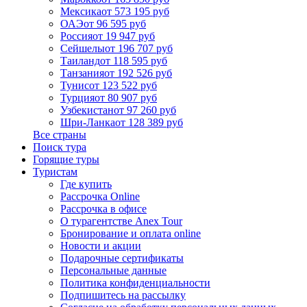
Мексика
от 573 195 руб
ОАЭ
от 96 595 руб
Россия
от 19 947 руб
Сейшелы
от 196 707 руб
Таиланд
от 118 595 руб
Танзания
от 192 526 руб
Тунис
от 123 522 руб
Турция
от 80 907 руб
Узбекистан
от 97 260 руб
Шри-Ланка
от 128 389 руб
Все страны
Поиск тура
Горящие туры
Туристам
Где купить
Рассрочка Online
Рассрочка в офисе
О турагентстве Anex Tour
Бронирование и оплата online
Новости и акции
Подарочные сертификаты
Персональные данные
Политика конфиденциальности
Подпишитесь на рассылку