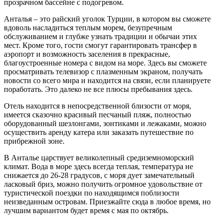
прозрачном бассейне с подогревом.
Анталья – это райский уголок Турции, в котором вы сможете
вдоволь насладиться теплым морем, безупречным
обслуживанием и глубже узнать традиции и обычаи этих
мест. Кроме того, гости смогут гарантировать трансфер в
аэропорт и возможность заселения в прекрасные,
благоустроенные номера с видом на море. Здесь вы сможете
просматривать телевизор с плазменным экраном, получать
новости со всего мира и находится на связи, если планируете
поработать. Это далеко не все плюсы пребывания здесь.
Отель находится в непосредственной близости от моря,
имеется сказочно красивый песчаный пляж, полностью
оборудованный шезлонгами, зонтиками и лежаками, можно
осуществить аренду катера или заказать путешествие по
прибрежной зоне.
В Анталье царствует великолепный средиземноморский
климат. Вода в море здесь всегда теплая, температура не
снижается до 26-28 градусов, с моря дует замечательный
ласковый бриз, можно получить огромное удовольствие от
туристической поездки по находящимся поблизости
неизведанным островам. Приезжайте сюда в любое время, но
лучшим вариантом будет время с мая по октябрь.