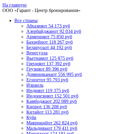
На главную
ООО «
Гарант
- Центр бронирования»
Все страны
Абхазия
от 54 173 руб
Азербайджан
от 92 034 руб
Армения
от 75 850 руб
Бахрейн
от 118 267 руб
Беларусь
от 44 192 руб
Венесуэла
Вьетнам
от 125 875 руб
Греция
от 137 392 руб
Грузия
от 89 396 руб
Доминикана
от 556 995 руб
Египет
от 95 793 руб
Израиль
Индия
от 119 375 руб
Индонезия
от 152 501 руб
Камбоджа
от 202 089 руб
Кипр
от 136 208 руб
Китай
от 113 281 руб
Куба
Маврикий
от 262 824 руб
Мальдивы
от 179 411 руб
Марокко
от 174 181 руб