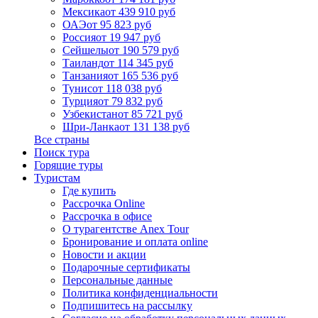
Мексика
от 439 910 руб
ОАЭ
от 95 823 руб
Россия
от 19 947 руб
Сейшелы
от 190 579 руб
Таиланд
от 114 345 руб
Танзания
от 165 536 руб
Тунис
от 118 038 руб
Турция
от 79 832 руб
Узбекистан
от 85 721 руб
Шри-Ланка
от 131 138 руб
Все страны
Поиск тура
Горящие туры
Туристам
Где купить
Рассрочка Online
Рассрочка в офисе
О турагентстве Anex Tour
Бронирование и оплата online
Новости и акции
Подарочные сертификаты
Персональные данные
Политика конфиденциальности
Подпишитесь на рассылку