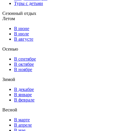
Туры с детьми
Сезонный отдых
Летом
В июне
В июле
В августе
Осенью
В сентябре
В октябре
В ноябре
Зимой
В декабре
В январе
В феврале
Весной
В марте
В апреле
В мае