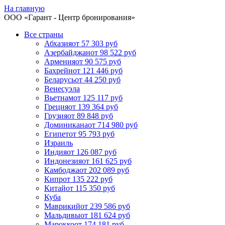
На главную
ООО «
Гарант
- Центр бронирования»
Все страны
Абхазия
от 57 303 руб
Азербайджан
от 98 522 руб
Армения
от 90 575 руб
Бахрейн
от 121 446 руб
Беларусь
от 44 250 руб
Венесуэла
Вьетнам
от 125 117 руб
Греция
от 139 364 руб
Грузия
от 89 848 руб
Доминикана
от 714 980 руб
Египет
от 95 793 руб
Израиль
Индия
от 126 087 руб
Индонезия
от 161 625 руб
Камбоджа
от 202 089 руб
Кипр
от 135 222 руб
Китай
от 115 350 руб
Куба
Маврикий
от 239 586 руб
Мальдивы
от 181 624 руб
Марокко
от 174 181 руб