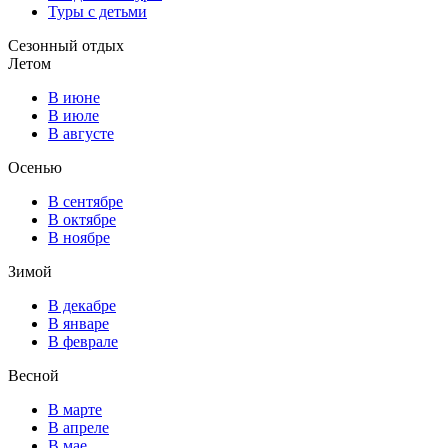
Туры с детьми
Сезонный отдых
Летом
В июне
В июле
В августе
Осенью
В сентябре
В октябре
В ноябре
Зимой
В декабре
В январе
В феврале
Весной
В марте
В апреле
В мае