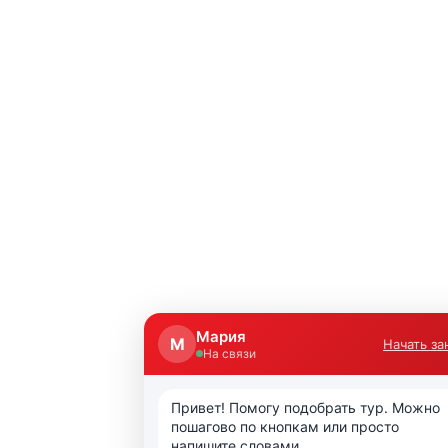
Мария
М
Начать за
На связи
Привет! Помогу подобрать тур. Можно 
пошагово по кнопкам или просто 
напишите словами.