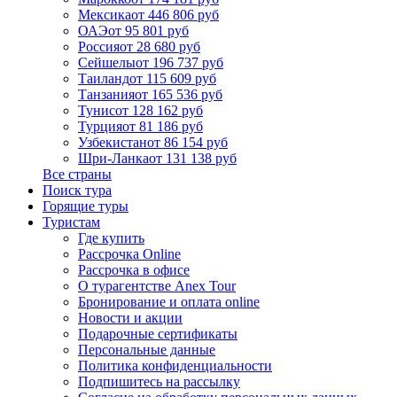
Мексика
от 446 806 руб
ОАЭ
от 95 801 руб
Россия
от 28 680 руб
Сейшелы
от 196 737 руб
Таиланд
от 115 609 руб
Танзания
от 165 536 руб
Тунис
от 128 162 руб
Турция
от 81 186 руб
Узбекистан
от 86 154 руб
Шри-Ланка
от 131 138 руб
Все страны
Поиск тура
Горящие туры
Туристам
Где купить
Рассрочка Online
Рассрочка в офисе
О турагентстве Anex Tour
Бронирование и оплата online
Новости и акции
Подарочные сертификаты
Персональные данные
Политика конфиденциальности
Подпишитесь на рассылку