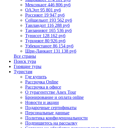
Мексика
от 446 806 руб
ОАЭ
от 95 801 руб
Россия
от 19 947 руб
Сейшелы
от 193 562 руб
Таиланд
от 116 288 руб
Танзания
от 165 536 руб
Тунис
от 128 162 руб
Турция
от 80 926 руб
Узбекистан
от 86 154 руб
Шри-Ланка
от 131 138 руб
Все страны
Поиск тура
Горящие туры
Туристам
Где купить
Рассрочка Online
Рассрочка в офисе
О турагентстве Anex Tour
Бронирование и оплата online
Новости и акции
Подарочные сертификаты
Персональные данные
Политика конфиденциальности
Подпишитесь на рассылку