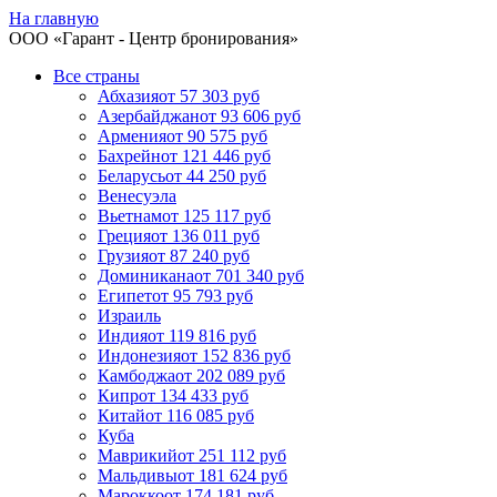
На главную
ООО «
Гарант
- Центр бронирования»
Все страны
Абхазия
от 57 303 руб
Азербайджан
от 93 606 руб
Армения
от 90 575 руб
Бахрейн
от 121 446 руб
Беларусь
от 44 250 руб
Венесуэла
Вьетнам
от 125 117 руб
Греция
от 136 011 руб
Грузия
от 87 240 руб
Доминикана
от 701 340 руб
Египет
от 95 793 руб
Израиль
Индия
от 119 816 руб
Индонезия
от 152 836 руб
Камбоджа
от 202 089 руб
Кипр
от 134 433 руб
Китай
от 116 085 руб
Куба
Маврикий
от 251 112 руб
Мальдивы
от 181 624 руб
Марокко
от 174 181 руб