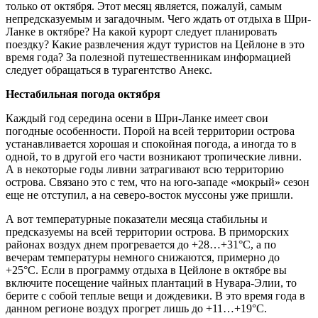
только от октября. Этот месяц является, пожалуй, самым
непредсказуемым и загадочным. Чего ждать от отдыха в Шри-
Ланке в октябре? На какой курорт следует планировать
поездку? Какие развлечения ждут туристов на Цейлоне в это
время года? За полезной путешественникам информацией
следует обращаться в турагентство Анекс.
Нестабильная погода октября
Каждый год середина осени в Шри-Ланке имеет свои
погодные особенности. Порой на всей территории острова
устанавливается хорошая и спокойная погода, а иногда то в
одной, то в другой его части возникают тропические ливни.
А в некоторые годы ливни затрагивают всю территорию
острова. Связано это с тем, что на юго-западе «мокрый» сезон
еще не отступил, а на северо-восток муссоны уже пришли.
А вот температурные показатели месяца стабильны и
предсказуемы на всей территории острова. В приморских
районах воздух днем прогревается до +28…+31°C, а по
вечерам температуры немного снижаются, примерно до
+25°C. Если в программу отдыха в Цейлоне в октябре вы
включите посещение чайных плантаций в Нувара-Элии, то
берите с собой теплые вещи и дождевики. В это время года в
данном регионе воздух прогрет лишь до +11…+19°C.