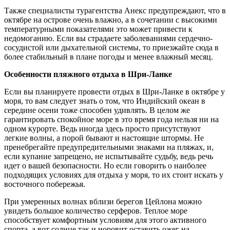
Также специалисты турагентства Анекс предупреждают, что в
октябре на острове очень влажно, а в сочетании с высокими
температурными показателями это может привести к
недомоганию. Если вы страдаете заболеваниями сердечно-
сосудистой или дыхательной системы, то приезжайте сюда в
более стабильный в плане погоды и менее влажный месяц.
Особенности пляжного отдыха в Шри-Ланке
Если вы планируете провести отдых в Шри-Ланке в октябре у
моря, то вам следует знать о том, что Индийский океан в
середине осени тоже способен удивлять. В целом же
гарантировать спокойное море в это время года нельзя ни на
одном курорте. Ведь иногда здесь просто присутствуют
легкие волны, а порой бывают и настоящие штормы. Не
пренебрегайте предупредительными знаками на пляжах, и,
если купание запрещено, не испытывайте судьбу, ведь речь
идет о вашей безопасности. Но если говорить о наиболее
подходящих условиях для отдыха у моря, то их стоит искать у
восточного побережья.
При умеренных волнах вблизи берегов Цейлона можно
увидеть большое количество серферов. Теплое море
способствует комфортным условиям для этого активного
спорта, а вот солнце так и норовит оставить ожег на