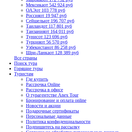
Мексика
от 542 924 руб
ОАЭ
от 103 778 руб
Россия
от 19 947 руб
Сейшелы
от 196 707 руб
Таиланд
от 117 801 руб
Танзания
от 164 011 руб
Тунис
от 123 696 руб
Турция
от 56 570 руб
Узбекистан
от 86 258 руб
Шри-Ланка
от 128 389 руб
Все страны
Поиск тура
Горящие туры
Туристам
Где купить
Рассрочка Online
Рассрочка в офисе
О турагентстве Anex Tour
Бронирование и оплата online
Новости и акции
Подарочные сертификаты
Персональные данные
Политика конфиденциальности
Подпишитесь на рассылку