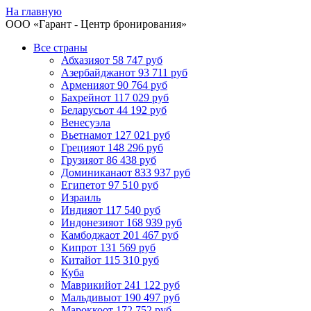
На главную
ООО «
Гарант
- Центр бронирования»
Все страны
Абхазия
от 58 747 руб
Азербайджан
от 93 711 руб
Армения
от 90 764 руб
Бахрейн
от 117 029 руб
Беларусь
от 44 192 руб
Венесуэла
Вьетнам
от 127 021 руб
Греция
от 148 296 руб
Грузия
от 86 438 руб
Доминикана
от 833 937 руб
Египет
от 97 510 руб
Израиль
Индия
от 117 540 руб
Индонезия
от 168 939 руб
Камбоджа
от 201 467 руб
Кипр
от 131 569 руб
Китай
от 115 310 руб
Куба
Маврикий
от 241 122 руб
Мальдивы
от 190 497 руб
Марокко
от 172 752 руб