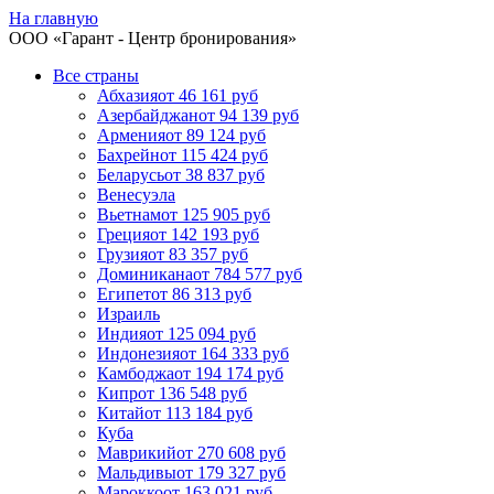
На главную
ООО «
Гарант
- Центр бронирования»
Все страны
Абхазия
от 46 161 руб
Азербайджан
от 94 139 руб
Армения
от 89 124 руб
Бахрейн
от 115 424 руб
Беларусь
от 38 837 руб
Венесуэла
Вьетнам
от 125 905 руб
Греция
от 142 193 руб
Грузия
от 83 357 руб
Доминикана
от 784 577 руб
Египет
от 86 313 руб
Израиль
Индия
от 125 094 руб
Индонезия
от 164 333 руб
Камбоджа
от 194 174 руб
Кипр
от 136 548 руб
Китай
от 113 184 руб
Куба
Маврикий
от 270 608 руб
Мальдивы
от 179 327 руб
Марокко
от 163 021 руб