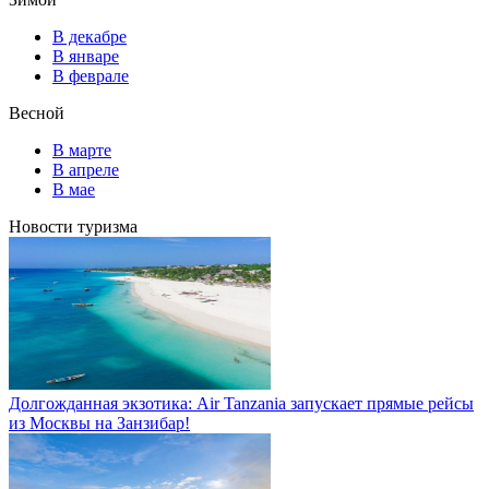
В декабре
В январе
В феврале
Весной
В марте
В апреле
В мае
Новости туризма
Долгожданная экзотика: Air Tanzania запускает прямые рейсы
из Москвы на Занзибар!