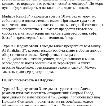
крыше, что порадует вас романтической атмосферой. До моря
нужно будет добираться на такси или ходить пешком.
Marhaba Resort 3* находится всего в 50 метрах от моря, но
собственного пляжа отель не имеет. При заказе тура «все
включено» можно пользоваться поляжем соседней гостиницы
совершенно бесплатно. В номерах предоставляются все
удобства, а на территории вы найдете два ресторана, кафе,
бассейн, тренажерный зал и теннисный корт.
Туры в Шарджу отели 3 звезды также предлагают вам виллу
Al Khalidiah 3*, которая находится буквально в 300 метрах от
общественного пляжа. Комфортные номера с
кондиционерами, телевидением, холодильником и мини-
баром дополняются бассейном на территории, а также
детским бассейном, тренажерным залом и сауной. Можно
заказать трансфер до аэропорта.
На что посмотреть в Шардже?
Туры в Шарджу отели 3 звезды от турагентства Анекс
рекомендуют вам посетить исторический Старый Город,
прогуляться по набережной Аль-Бухейра, полюбоваться шоу
Поющих Фонтанов, прокатиться на высочайшем колесе
обозрения в парке развлечений Аль-Джазира, посетить