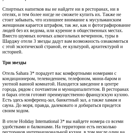
Спиртных напитков вы не найдете ни в ресторанах, ни в
отелях, и тем более нигде не сможете купить их. Также не
стоит забывать, что излишнее внимание к мусульманским
женщинам карается штрафом, так же, как и фотографирование
людей без их ведома, или курение в общественных местах.
Вместо шумных ночных алкогольных вечеринок, туры в
Шарджу отели 3 звезды дадут вам возможность ознакомиться
с этой экзотической страной, ее культурой, архитектурой и
историей.
Три звезды
Отель Sahara 3* порадует вас комфортными номерами с
кондиционером, телевидением, телефоном, мини-баром и
уютной ванной комнатой. Находится заведение в центре
города, рядом с почтамтом и муниципалитетом. В ресторанах
и барах отеля готовят преимущественно французскую кухню.
Есть здесь конференц-зал, банкетный зал, а также хамам и
сауна. До моря, правда, далековато и добираться придется
своим ходом.
В отеле Holiday International 3* вы найдете номера со всеми
удобствами и балконами. На территории есть несколько
ресторанов интернациональной кухни, в том числе один на