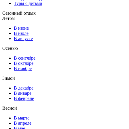
Туры с детьми
Сезонный отдых
Летом
В июне
В июле
В августе
Осенью
В сентябре
В октябре
В ноябре
Зимой
В декабре
В январе
В феврале
Весной
В марте
В апреле
В мае