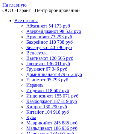
На главную
ООО «
Гарант
- Центр бронирования»
Все страны
Абхазия
от 54 173 руб
Азербайджан
от 98 522 руб
Армения
от 73 293 руб
Бахрейн
от 118 738 руб
Беларусь
от 40 796 руб
Венесуэла
Вьетнам
от 120 565 руб
Греция
от 136 011 руб
Грузия
от 67 346 руб
Доминикана
от 479 612 руб
Египет
от 95 793 руб
Израиль
Индия
от 118 607 руб
Индонезия
от 155 071 руб
Камбоджа
от 187 819 руб
Кипр
от 130 290 руб
Китай
от 104 918 руб
Куба
Маврикий
от 245 885 руб
Мальдивы
от 186 936 руб
Марокко
от 183 057 руб