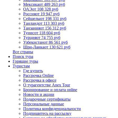
Мексика
от 489 263 руб
ОАЭ
от 108 328 руб
Россия
от 19 947 руб
Сейшелы
от 198 331 руб
Таиланд
от 113 303 руб
Танзания
от 156 312 руб
Тунис
от 118 604 руб
Турция
от 74 755 руб
Узбекистан
от 86 561 руб
Шри-Ланка
от 130 621 руб
Все страны
Поиск тура
Горящие туры
Туристам
Где купить
Рассрочка Online
Рассрочка в офисе
О турагентстве Anex Tour
Бронирование и оплата online
Новости и акции
Подарочные сертификаты
Персональные данные
Политика конфиденциальности
Подпишитесь на рассылку