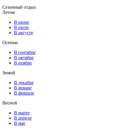
Сезонный отдых
Летом
В июне
В июле
В августе
Осенью
В сентябре
В октябре
В ноябре
Зимой
В декабре
В январе
В феврале
Весной
В марте
В апреле
В мае