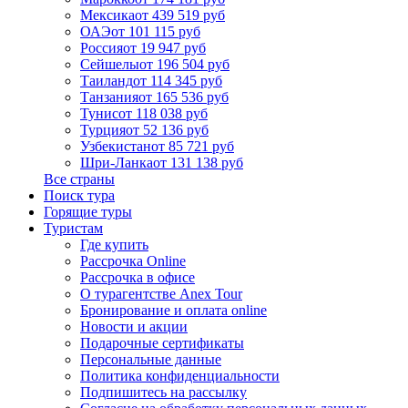
Мексика
от 439 519 руб
ОАЭ
от 101 115 руб
Россия
от 19 947 руб
Сейшелы
от 196 504 руб
Таиланд
от 114 345 руб
Танзания
от 165 536 руб
Тунис
от 118 038 руб
Турция
от 52 136 руб
Узбекистан
от 85 721 руб
Шри-Ланка
от 131 138 руб
Все страны
Поиск тура
Горящие туры
Туристам
Где купить
Рассрочка Online
Рассрочка в офисе
О турагентстве Anex Tour
Бронирование и оплата online
Новости и акции
Подарочные сертификаты
Персональные данные
Политика конфиденциальности
Подпишитесь на рассылку