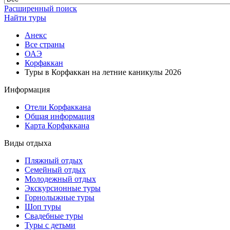
Расширенный поиск
Найти туры
Анекс
Все страны
ОАЭ
Корфаккан
Туры в Корфаккан на летние каникулы 2026
Информация
Отели Корфаккана
Общая информация
Карта Корфаккана
Виды отдыха
Пляжный отдых
Семейный отдых
Молодежный отдых
Экскурсионные туры
Горнолыжные туры
Шоп туры
Свадебные туры
Туры с детьми