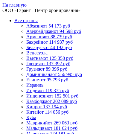
На главную
ООО «
Гарант
- Центр бронирования»
Все страны
Абхазия
от 54 173 руб
Азербайджан
от 94 598 руб
Армения
от 88 739 руб
Бахрейн
от 114 937 руб
Беларусь
от 44 192 руб
Венесуэла
Вьетнам
от 125 358 руб
Греция
от 137 392 руб
Грузия
от 89 396 руб
Доминикана
от 556 995 руб
Египет
от 95 793 руб
Израиль
Индия
от 119 375 руб
Индонезия
от 152 501 руб
Камбоджа
от 202 089 руб
Кипр
от 137 194 руб
Китай
от 114 056 руб
Куба
Маврикий
от 269 063 руб
Мальдивы
от 181 624 руб
Марокко
от 174 181 руб