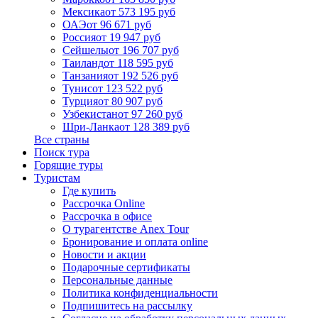
Мексика
от 573 195 руб
ОАЭ
от 96 671 руб
Россия
от 19 947 руб
Сейшелы
от 196 707 руб
Таиланд
от 118 595 руб
Танзания
от 192 526 руб
Тунис
от 123 522 руб
Турция
от 80 907 руб
Узбекистан
от 97 260 руб
Шри-Ланка
от 128 389 руб
Все страны
Поиск тура
Горящие туры
Туристам
Где купить
Рассрочка Online
Рассрочка в офисе
О турагентстве Anex Tour
Бронирование и оплата online
Новости и акции
Подарочные сертификаты
Персональные данные
Политика конфиденциальности
Подпишитесь на рассылку