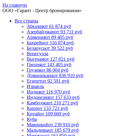
На главную
ООО «
Гарант
- Центр бронирования»
Все страны
Абхазия
от 61 874 руб
Азербайджан
от 93 711 руб
Армения
от 89 405 руб
Бахрейн
от 116 074 руб
Беларусь
от 39 522 руб
Венесуэла
Вьетнам
от 127 021 руб
Греция
от 143 405 руб
Грузия
от 86 004 руб
Доминикана
от 836 910 руб
Египет
от 92 591 руб
Израиль
Индия
от 116 970 руб
Индонезия
от 157 633 руб
Камбоджа
от 210 271 руб
Кипр
от 133 721 руб
Китай
от 109 669 руб
Куба
Маврикий
от 239 910 руб
Мальдивы
от 185 679 руб
Марокко
от 163 850 руб