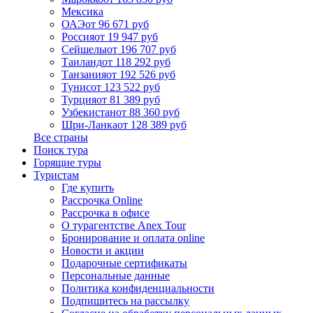
Мексика
ОАЭ
от 96 671 руб
Россия
от 19 947 руб
Сейшелы
от 196 707 руб
Таиланд
от 118 292 руб
Танзания
от 192 526 руб
Тунис
от 123 522 руб
Турция
от 81 389 руб
Узбекистан
от 88 360 руб
Шри-Ланка
от 128 389 руб
Все страны
Поиск тура
Горящие туры
Туристам
Где купить
Рассрочка Online
Рассрочка в офисе
О турагентстве Anex Tour
Бронирование и оплата online
Новости и акции
Подарочные сертификаты
Персональные данные
Политика конфиденциальности
Подпишитесь на рассылку