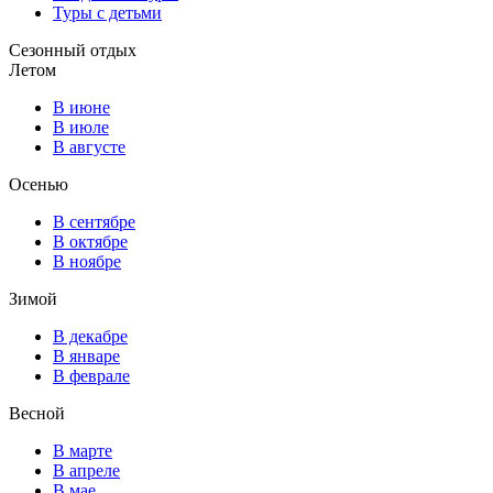
Туры с детьми
Сезонный отдых
Летом
В июне
В июле
В августе
Осенью
В сентябре
В октябре
В ноябре
Зимой
В декабре
В январе
В феврале
Весной
В марте
В апреле
В мае