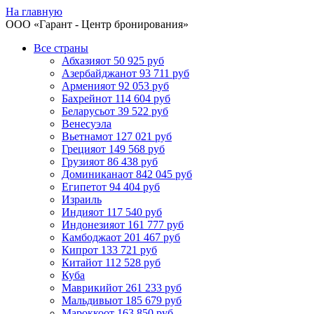
На главную
ООО «
Гарант
- Центр бронирования»
Все страны
Абхазия
от 50 925 руб
Азербайджан
от 93 711 руб
Армения
от 92 053 руб
Бахрейн
от 114 604 руб
Беларусь
от 39 522 руб
Венесуэла
Вьетнам
от 127 021 руб
Греция
от 149 568 руб
Грузия
от 86 438 руб
Доминикана
от 842 045 руб
Египет
от 94 404 руб
Израиль
Индия
от 117 540 руб
Индонезия
от 161 777 руб
Камбоджа
от 201 467 руб
Кипр
от 133 721 руб
Китай
от 112 528 руб
Куба
Маврикий
от 261 233 руб
Мальдивы
от 185 679 руб
Марокко
от 163 850 руб