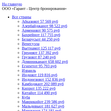
На главную
ООО «
Гарант
- Центр бронирования»
Все страны
Абхазия
от 57 569 руб
Азербайджан
от 98 522 руб
Армения
от 90 575 руб
Бахрейн
от 117 755 руб
Беларусь
от 44 250 руб
Венесуэла
Вьетнам
от 125 117 руб
Греция
от 137 392 руб
Грузия
от 87 240 руб
Доминикана
от 658 602 руб
Египет
от 95 793 руб
Израиль
Индия
от 119 816 руб
Индонезия
от 152 836 руб
Камбоджа
от 202 089 руб
Кипр
от 135 222 руб
Китай
от 114 490 руб
Куба
Маврикий
от 239 586 руб
Мальдивы
от 181 627 руб
Марокко
от 174 181 руб