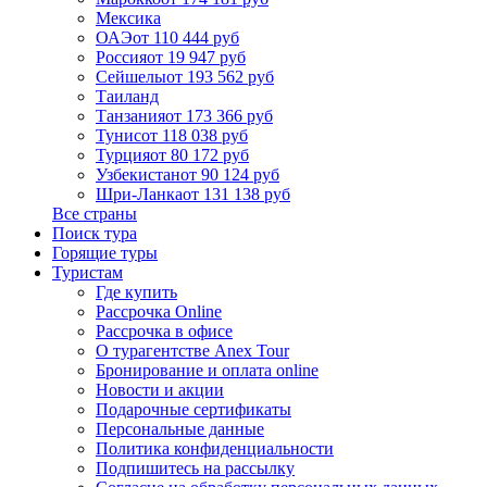
Мексика
ОАЭ
от 110 444 руб
Россия
от 19 947 руб
Сейшелы
от 193 562 руб
Таиланд
Танзания
от 173 366 руб
Тунис
от 118 038 руб
Турция
от 80 172 руб
Узбекистан
от 90 124 руб
Шри-Ланка
от 131 138 руб
Все страны
Поиск тура
Горящие туры
Туристам
Где купить
Рассрочка Online
Рассрочка в офисе
О турагентстве Anex Tour
Бронирование и оплата online
Новости и акции
Подарочные сертификаты
Персональные данные
Политика конфиденциальности
Подпишитесь на рассылку