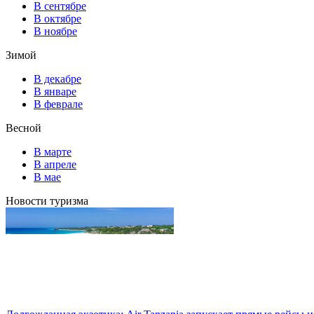
В сентябре
В октябре
В ноябре
Зимой
В декабре
В январе
В феврале
Весной
В марте
В апреле
В мае
Новости туризма