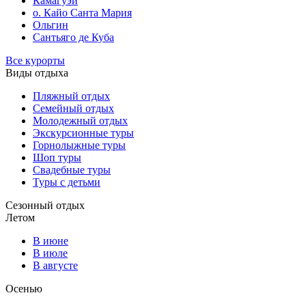
Камагуэй
о. Кайо Санта Мария
Ольгин
Сантьяго де Куба
Все курорты
Виды отдыха
Пляжный отдых
Семейный отдых
Молодежный отдых
Экскурсионные туры
Горнолыжные туры
Шоп туры
Свадебные туры
Туры с детьми
Сезонный отдых
Летом
В июне
В июле
В августе
Осенью