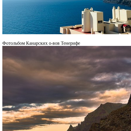
Фотольбом Канарских о-вов Тенерифе