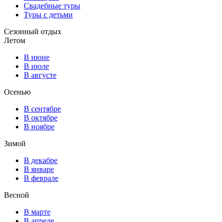
Свадебные туры
Туры с детьми
Сезонный отдых
Летом
В июне
В июле
В августе
Осенью
В сентябре
В октябре
В ноябре
Зимой
В декабре
В январе
В феврале
Весной
В марте
В апреле