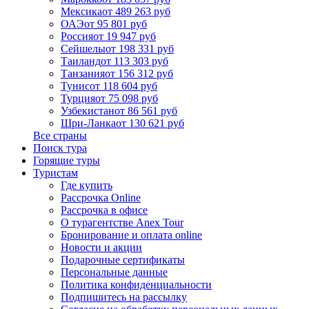
Мексика
от 489 263 руб
ОАЭ
от 95 801 руб
Россия
от 19 947 руб
Сейшелы
от 198 331 руб
Таиланд
от 113 303 руб
Танзания
от 156 312 руб
Тунис
от 118 604 руб
Турция
от 75 098 руб
Узбекистан
от 86 561 руб
Шри-Ланка
от 130 621 руб
Все страны
Поиск тура
Горящие туры
Туристам
Где купить
Рассрочка Online
Рассрочка в офисе
О турагентстве Anex Tour
Бронирование и оплата online
Новости и акции
Подарочные сертификаты
Персональные данные
Политика конфиденциальности
Подпишитесь на рассылку