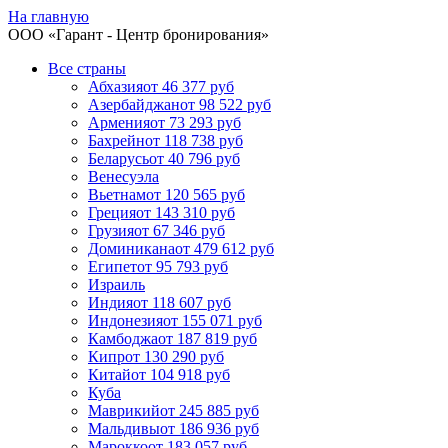
На главную
ООО «
Гарант
- Центр бронирования»
Все страны
Абхазия
от 46 377 руб
Азербайджан
от 98 522 руб
Армения
от 73 293 руб
Бахрейн
от 118 738 руб
Беларусь
от 40 796 руб
Венесуэла
Вьетнам
от 120 565 руб
Греция
от 143 310 руб
Грузия
от 67 346 руб
Доминикана
от 479 612 руб
Египет
от 95 793 руб
Израиль
Индия
от 118 607 руб
Индонезия
от 155 071 руб
Камбоджа
от 187 819 руб
Кипр
от 130 290 руб
Китай
от 104 918 руб
Куба
Маврикий
от 245 885 руб
Мальдивы
от 186 936 руб
Марокко
от 183 057 руб