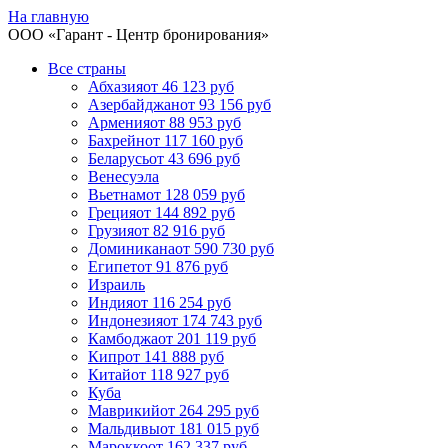
На главную
ООО «
Гарант
- Центр бронирования»
Все страны
Абхазия
от 46 123 руб
Азербайджан
от 93 156 руб
Армения
от 88 953 руб
Бахрейн
от 117 160 руб
Беларусь
от 43 696 руб
Венесуэла
Вьетнам
от 128 059 руб
Греция
от 144 892 руб
Грузия
от 82 916 руб
Доминикана
от 590 730 руб
Египет
от 91 876 руб
Израиль
Индия
от 116 254 руб
Индонезия
от 174 743 руб
Камбоджа
от 201 119 руб
Кипр
от 141 888 руб
Китай
от 118 927 руб
Куба
Маврикий
от 264 295 руб
Мальдивы
от 181 015 руб
Марокко
от 162 337 руб