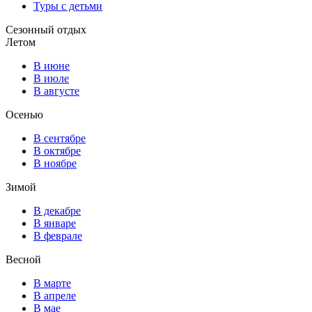
Туры с детьми
Сезонный отдых
Летом
В июне
В июле
В августе
Осенью
В сентябре
В октябре
В ноябре
Зимой
В декабре
В январе
В феврале
Весной
В марте
В апреле
В мае