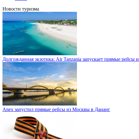
Новости туризма
Долгожданная экзотика: Air Tanzania запускает прямые рейсы 
Anex запустил прямые рейсы из Москвы в Дананг