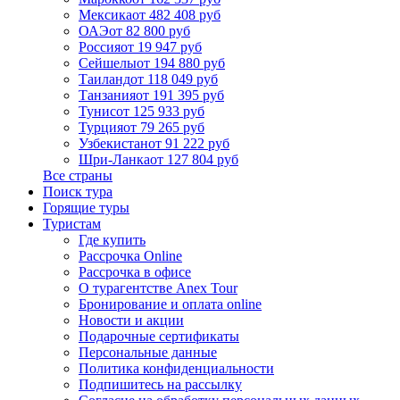
Мексика
от 482 408 руб
ОАЭ
от 82 800 руб
Россия
от 19 947 руб
Сейшелы
от 194 880 руб
Таиланд
от 118 049 руб
Танзания
от 191 395 руб
Тунис
от 125 933 руб
Турция
от 79 265 руб
Узбекистан
от 91 222 руб
Шри-Ланка
от 127 804 руб
Все страны
Поиск тура
Горящие туры
Туристам
Где купить
Рассрочка Online
Рассрочка в офисе
О турагентстве Anex Tour
Бронирование и оплата online
Новости и акции
Подарочные сертификаты
Персональные данные
Политика конфиденциальности
Подпишитесь на рассылку