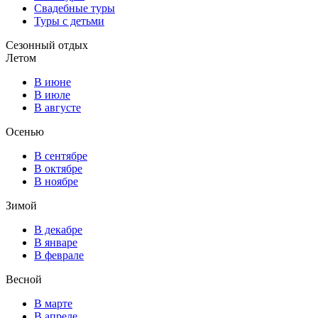
Свадебные туры
Туры с детьми
Сезонный отдых
Летом
В июне
В июле
В августе
Осенью
В сентябре
В октябре
В ноябре
Зимой
В декабре
В январе
В феврале
Весной
В марте
В апреле