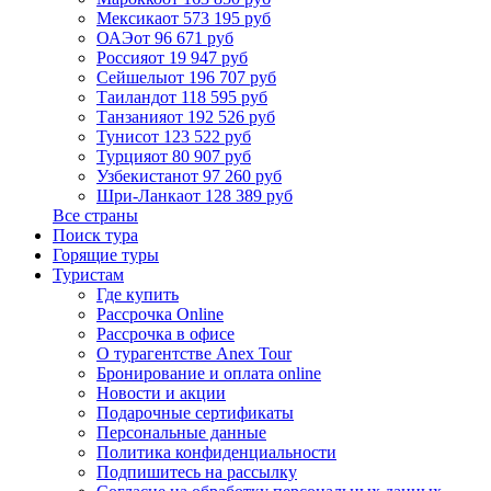
Мексика
от 573 195 руб
ОАЭ
от 96 671 руб
Россия
от 19 947 руб
Сейшелы
от 196 707 руб
Таиланд
от 118 595 руб
Танзания
от 192 526 руб
Тунис
от 123 522 руб
Турция
от 80 907 руб
Узбекистан
от 97 260 руб
Шри-Ланка
от 128 389 руб
Все страны
Поиск тура
Горящие туры
Туристам
Где купить
Рассрочка Online
Рассрочка в офисе
О турагентстве Anex Tour
Бронирование и оплата online
Новости и акции
Подарочные сертификаты
Персональные данные
Политика конфиденциальности
Подпишитесь на рассылку