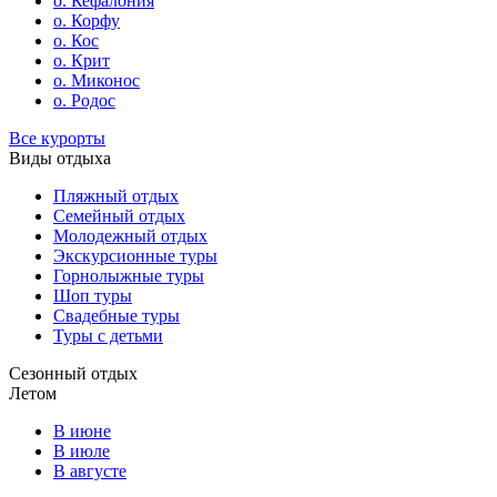
о. Кефалония
о. Корфу
о. Кос
о. Крит
о. Миконос
о. Родос
Все курорты
Виды отдыха
Пляжный отдых
Семейный отдых
Молодежный отдых
Экскурсионные туры
Горнолыжные туры
Шоп туры
Свадебные туры
Туры с детьми
Сезонный отдых
Летом
В июне
В июле
В августе