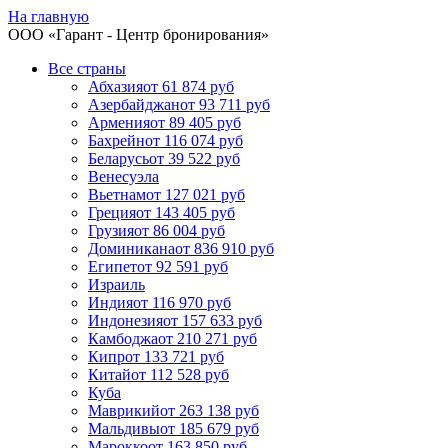
На главную
ООО «
Гарант
- Центр бронирования»
Все страны
Абхазия
от 61 874 руб
Азербайджан
от 93 711 руб
Армения
от 89 405 руб
Бахрейн
от 116 074 руб
Беларусь
от 39 522 руб
Венесуэла
Вьетнам
от 127 021 руб
Греция
от 143 405 руб
Грузия
от 86 004 руб
Доминикана
от 836 910 руб
Египет
от 92 591 руб
Израиль
Индия
от 116 970 руб
Индонезия
от 157 633 руб
Камбоджа
от 210 271 руб
Кипр
от 133 721 руб
Китай
от 112 528 руб
Куба
Маврикий
от 263 138 руб
Мальдивы
от 185 679 руб
Марокко
от 163 850 руб