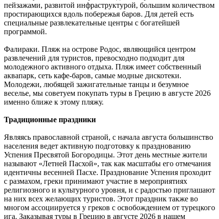
пейзажами, развитой инфраструктурой, большим количеством
простирающихся вдоль побережья баров. Для детей есть
специальные развлекательные центры с богатейшей
программой.
Фалираки. Пляж на острове Родос, являющийся центром
развлечений для туристов, превосходно подходит для
молодежного активного отдыха. Пляж имеет собственный
аквапарк, сеть кафе-баров, самые модные дискотеки.
Молодежи, любящей зажигательные танцы и безумное
веселье, мы советуем покупать туры в Грецию в августе 2026
именно ближе к этому пляжу.
Традиционные праздники
Являясь православной страной, с начала августа большинство
населения ведет активную подготовку к празднованию
Успения Пресвятой Богородицы. Этот день местные жители
называют «Летней Пасхой», так как масштабы его отмечания
идентичны весенней Пасхе. Празднование Успения проходит
с размахом, греки принимают участие в мероприятиях
религиозного и культурного уровня, и с радостью приглашают
на них всех желающих туристов. Этот праздник также во
многом ассоциируется у греков с освобождением от турецкого
ига. Заказывая туры в Грецию в августе 2026 в нашем