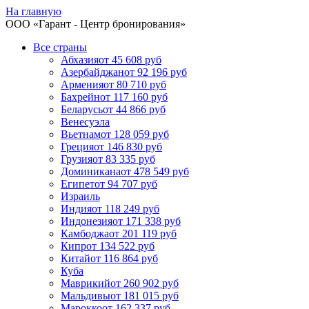
На главную
ООО «
Гарант
- Центр бронирования»
Все страны
Абхазия
от 45 608 руб
Азербайджан
от 92 196 руб
Армения
от 80 710 руб
Бахрейн
от 117 160 руб
Беларусь
от 44 866 руб
Венесуэла
Вьетнам
от 128 059 руб
Греция
от 146 830 руб
Грузия
от 83 335 руб
Доминикана
от 478 549 руб
Египет
от 94 707 руб
Израиль
Индия
от 118 249 руб
Индонезия
от 171 338 руб
Камбоджа
от 201 119 руб
Кипр
от 134 522 руб
Китай
от 116 864 руб
Куба
Маврикий
от 260 902 руб
Мальдивы
от 181 015 руб
Марокко
от 162 337 руб