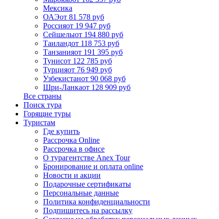
Мексика
ОАЭ
от 81 578 руб
Россия
от 19 947 руб
Сейшелы
от 194 880 руб
Таиланд
от 118 753 руб
Танзания
от 191 395 руб
Тунис
от 122 785 руб
Турция
от 76 949 руб
Узбекистан
от 90 068 руб
Шри-Ланка
от 128 909 руб
Все страны
Поиск тура
Горящие туры
Туристам
Где купить
Рассрочка Online
Рассрочка в офисе
О турагентстве Anex Tour
Бронирование и оплата online
Новости и акции
Подарочные сертификаты
Персональные данные
Политика конфиденциальности
Подпишитесь на рассылку