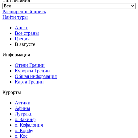
Тип питания
Расширенный поиск
Найти туры
Анекс
Все страны
Греция
В августе
Информация
Отели Греции
Курорты Греции
Общая информация
Карта Греции
Курорты
Аттики
Афины
Лутраки
о. Закинф
о. Кефалония
о. Корфу
о. Кос