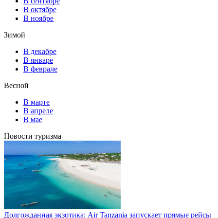
В сентябре
В октябре
В ноябре
Зимой
В декабре
В январе
В феврале
Весной
В марте
В апреле
В мае
Новости туризма
Долгожданная экзотика: Air Tanzania запускает прямые рейсы