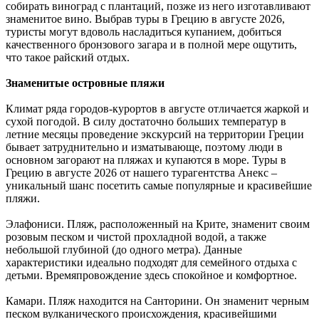
собирать виноград с плантаций, позже из него изготавливают
знаменитое вино. Выбрав туры в Грецию в августе 2026,
туристы могут вдоволь насладиться купанием, добиться
качественного бронзового загара и в полной мере ощутить,
что такое райский отдых.
Знаменитые островные пляжи
Климат ряда городов-курортов в августе отличается жаркой и
сухой погодой. В силу достаточно больших температур в
летние месяцы проведение экскурсий на территории Греции
бывает затруднительно и изматывающе, поэтому люди в
основном загорают на пляжах и купаются в море. Туры в
Грецию в августе 2026 от нашего турагентства Анекс –
уникальный шанс посетить самые популярные и красивейшие
пляжи.
Элафониси. Пляж, расположенный на Крите, знаменит своим
розовым песком и чистой прохладной водой, а также
небольшой глубиной (до одного метра). Данные
характеристики идеально подходят для семейного отдыха с
детьми. Времяпровождение здесь спокойное и комфортное.
Камари. Пляж находится на Санторини. Он знаменит черным
песком вулканического происхождения, красивейшими