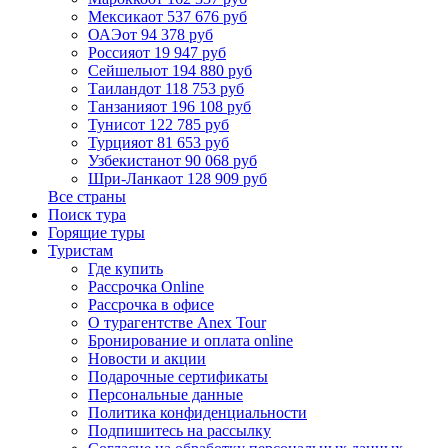
Мексика
от 537 676 руб
ОАЭ
от 94 378 руб
Россия
от 19 947 руб
Сейшелы
от 194 880 руб
Таиланд
от 118 753 руб
Танзания
от 196 108 руб
Тунис
от 122 785 руб
Турция
от 81 653 руб
Узбекистан
от 90 068 руб
Шри-Ланка
от 128 909 руб
Все страны
Поиск тура
Горящие туры
Туристам
Где купить
Рассрочка Online
Рассрочка в офисе
О турагентстве Anex Tour
Бронирование и оплата online
Новости и акции
Подарочные сертификаты
Персональные данные
Политика конфиденциальности
Подпишитесь на рассылку