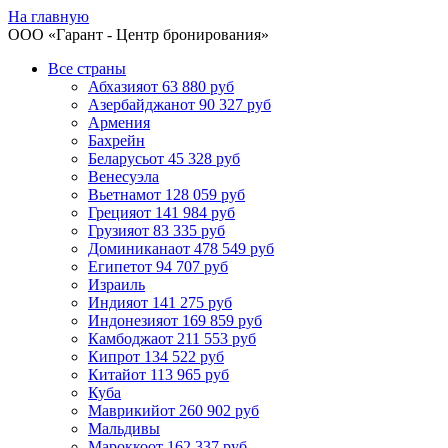
На главную
ООО «
Гарант
- Центр бронирования»
Все страны
Абхазия
от 63 880 руб
Азербайджан
от 90 327 руб
Армения
Бахрейн
Беларусь
от 45 328 руб
Венесуэла
Вьетнам
от 128 059 руб
Греция
от 141 984 руб
Грузия
от 83 335 руб
Доминикана
от 478 549 руб
Египет
от 94 707 руб
Израиль
Индия
от 141 275 руб
Индонезия
от 169 859 руб
Камбоджа
от 211 553 руб
Кипр
от 134 522 руб
Китай
от 113 965 руб
Куба
Маврикий
от 260 902 руб
Мальдивы
Марокко
от 162 337 руб