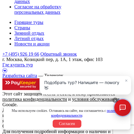
данных
Согласие на обработку
персональных данных
Горящие туры
Страны
Зимний отдых
Летний отдых
Новости и акции
+7 (495) 926 19 66
Обратный звонок
г. Москва, Козицкий пер, д. 1А, 1 этаж, офис 103
Где купить тур
Разработка сайта
— Телемарк
×
Подобрать тур? Напишите — помогу
👋
Этот сайт защищен reCAPTCHA, к нему применяются
политика конфиденциальности
и
условия обслуживания
×
Google.
Данный интернет сайт носит исключительно
Мы используем cookies. Оставаясь на сайте, вы соглашаетесь с
политикой
информационный характер и вся информация на нем не
конфиденциальности
.
является публичной офертой, определяемой положениями
Согласен
Статьи 437 (2) Гражданского кодекса Российской Федерации.
Для получения подробной информации о наличии и