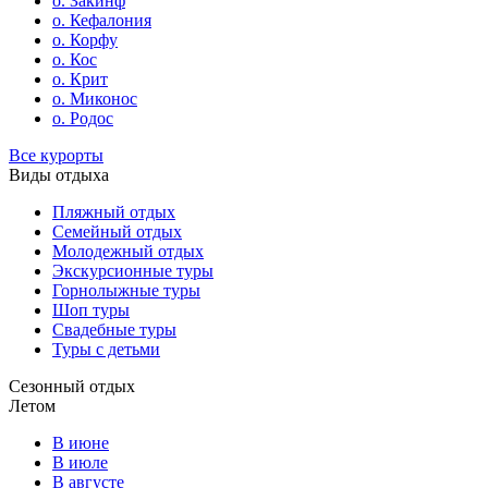
о. Закинф
о. Кефалония
о. Корфу
о. Кос
о. Крит
о. Миконос
о. Родос
Все курорты
Виды отдыха
Пляжный отдых
Семейный отдых
Молодежный отдых
Экскурсионные туры
Горнолыжные туры
Шоп туры
Свадебные туры
Туры с детьми
Сезонный отдых
Летом
В июне
В июле
В августе