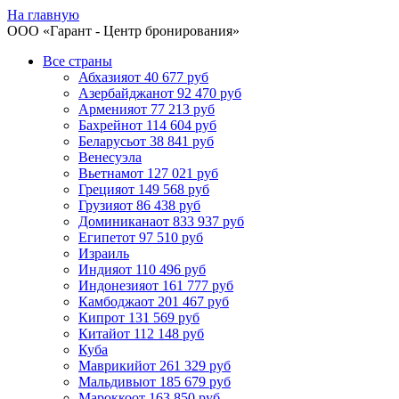
На главную
ООО «
Гарант
- Центр бронирования»
Все страны
Абхазия
от 40 677 руб
Азербайджан
от 92 470 руб
Армения
от 77 213 руб
Бахрейн
от 114 604 руб
Беларусь
от 38 841 руб
Венесуэла
Вьетнам
от 127 021 руб
Греция
от 149 568 руб
Грузия
от 86 438 руб
Доминикана
от 833 937 руб
Египет
от 97 510 руб
Израиль
Индия
от 110 496 руб
Индонезия
от 161 777 руб
Камбоджа
от 201 467 руб
Кипр
от 131 569 руб
Китай
от 112 148 руб
Куба
Маврикий
от 261 329 руб
Мальдивы
от 185 679 руб
Марокко
от 163 850 руб