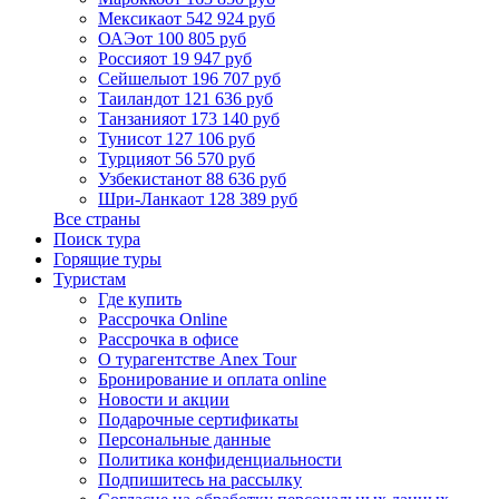
Мексика
от 542 924 руб
ОАЭ
от 100 805 руб
Россия
от 19 947 руб
Сейшелы
от 196 707 руб
Таиланд
от 121 636 руб
Танзания
от 173 140 руб
Тунис
от 127 106 руб
Турция
от 56 570 руб
Узбекистан
от 88 636 руб
Шри-Ланка
от 128 389 руб
Все страны
Поиск тура
Горящие туры
Туристам
Где купить
Рассрочка Online
Рассрочка в офисе
О турагентстве Anex Tour
Бронирование и оплата online
Новости и акции
Подарочные сертификаты
Персональные данные
Политика конфиденциальности
Подпишитесь на рассылку