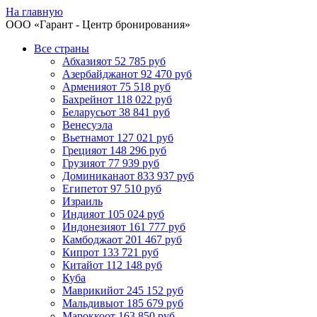
На главную
ООО «
Гарант
- Центр бронирования»
Все страны
Абхазия
от 52 785 руб
Азербайджан
от 92 470 руб
Армения
от 75 518 руб
Бахрейн
от 118 022 руб
Беларусь
от 38 841 руб
Венесуэла
Вьетнам
от 127 021 руб
Греция
от 148 296 руб
Грузия
от 77 939 руб
Доминикана
от 833 937 руб
Египет
от 97 510 руб
Израиль
Индия
от 105 024 руб
Индонезия
от 161 777 руб
Камбоджа
от 201 467 руб
Кипр
от 133 721 руб
Китай
от 112 148 руб
Куба
Маврикий
от 245 152 руб
Мальдивы
от 185 679 руб
Марокко
от 163 850 руб