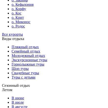
о. Закинф
о. Кефалония
о. Корфу
о. Кос
о. Крит
о. Миконос
о. Родос
Все курорты
Виды отдыха
Пляжный отдых
Семейный отдых
Молодежный отдых
Экскурсионные туры
Горнолыжные туры
Шоп туры
Свадебные туры
Туры с детьми
Сезонный отдых
Летом
В июне
В июле
В августе