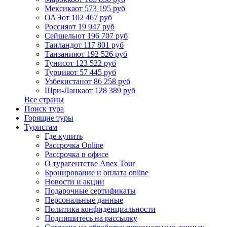
Мексика
от 573 195 руб
ОАЭ
от 102 467 руб
Россия
от 19 947 руб
Сейшелы
от 196 707 руб
Таиланд
от 117 801 руб
Танзания
от 192 526 руб
Тунис
от 123 522 руб
Турция
от 57 445 руб
Узбекистан
от 86 258 руб
Шри-Ланка
от 128 389 руб
Все страны
Поиск тура
Горящие туры
Туристам
Где купить
Рассрочка Online
Рассрочка в офисе
О турагентстве Anex Tour
Бронирование и оплата online
Новости и акции
Подарочные сертификаты
Персональные данные
Политика конфиденциальности
Подпишитесь на рассылку