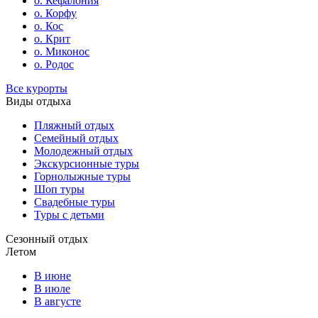
о. Кефалония
о. Корфу
о. Кос
о. Крит
о. Миконос
о. Родос
Все курорты
Виды отдыха
Пляжный отдых
Семейный отдых
Молодежный отдых
Экскурсионные туры
Горнолыжные туры
Шоп туры
Свадебные туры
Туры с детьми
Сезонный отдых
Летом
В июне
В июле
В августе