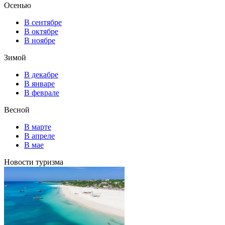
Осенью
В сентябре
В октябре
В ноябре
Зимой
В декабре
В январе
В феврале
Весной
В марте
В апреле
В мае
Новости туризма