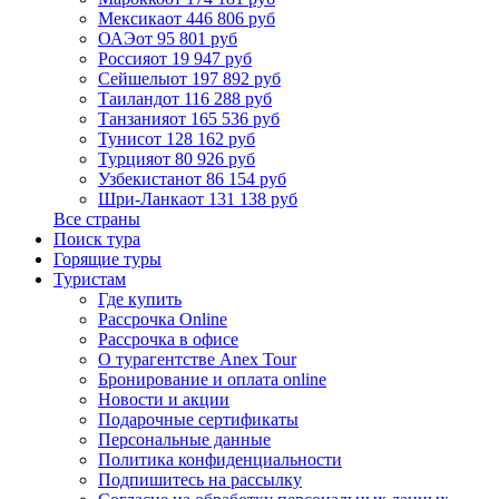
Мексика
от 446 806 руб
ОАЭ
от 95 801 руб
Россия
от 19 947 руб
Сейшелы
от 197 892 руб
Таиланд
от 116 288 руб
Танзания
от 165 536 руб
Тунис
от 128 162 руб
Турция
от 80 926 руб
Узбекистан
от 86 154 руб
Шри-Ланка
от 131 138 руб
Все страны
Поиск тура
Горящие туры
Туристам
Где купить
Рассрочка Online
Рассрочка в офисе
О турагентстве Anex Tour
Бронирование и оплата online
Новости и акции
Подарочные сертификаты
Персональные данные
Политика конфиденциальности
Подпишитесь на рассылку