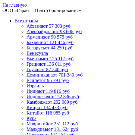
На главную
ООО «
Гарант
- Центр бронирования»
Все страны
Абхазия
от 57 303 руб
Азербайджан
от 93 606 руб
Армения
от 90 575 руб
Бахрейн
от 121 446 руб
Беларусь
от 44 250 руб
Венесуэла
Вьетнам
от 125 117 руб
Греция
от 136 011 руб
Грузия
от 87 240 руб
Доминикана
от 701 340 руб
Египет
от 95 793 руб
Израиль
Индия
от 119 816 руб
Индонезия
от 152 836 руб
Камбоджа
от 202 089 руб
Кипр
от 134 433 руб
Китай
от 116 085 руб
Куба
Маврикий
от 251 112 руб
Мальдивы
от 181 624 руб
Марокко
от 174 181 руб