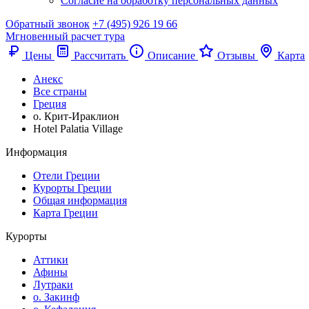
Согласие на обработку персональных данных
Обратный звонок
+7 (495) 926 19 66
Мгновенный расчет тура
Цены
Рассчитать
Описание
Отзывы
Карта
Анекс
Все страны
Греция
о. Крит-Ираклион
Hotel Palatia Village
Информация
Отели Греции
Курорты Греции
Общая информация
Карта Греции
Курорты
Аттики
Афины
Лутраки
о. Закинф