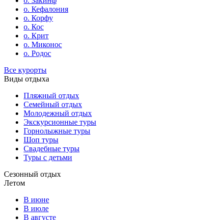
о. Закинф
о. Кефалония
о. Корфу
о. Кос
о. Крит
о. Миконос
о. Родос
Все курорты
Виды отдыха
Пляжный отдых
Семейный отдых
Молодежный отдых
Экскурсионные туры
Горнолыжные туры
Шоп туры
Свадебные туры
Туры с детьми
Сезонный отдых
Летом
В июне
В июле
В августе