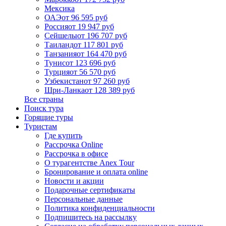
Мексика
ОАЭ
от 96 595 руб
Россия
от 19 947 руб
Сейшелы
от 196 707 руб
Таиланд
от 117 801 руб
Танзания
от 164 470 руб
Тунис
от 123 696 руб
Турция
от 56 570 руб
Узбекистан
от 97 260 руб
Шри-Ланка
от 128 389 руб
Все страны
Поиск тура
Горящие туры
Туристам
Где купить
Рассрочка Online
Рассрочка в офисе
О турагентстве Anex Tour
Бронирование и оплата online
Новости и акции
Подарочные сертификаты
Персональные данные
Политика конфиденциальности
Подпишитесь на рассылку