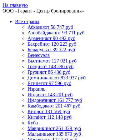
На главную
ООО «
Гарант
- Центр бронирования»
Все страны
Абхазия
от 58 747 руб
Азербайджан
от 93 711 руб
Армения
от 90 492 руб
Бахрейн
от 120 223 руб
Беларусь
от 39 522 руб
Венесуэла
Вьетнам
от 127 021 руб
Греция
от 148 296 руб
Грузия
от 86 438 руб
Доминикана
от 833 937 руб
Египет
от 97 596 руб
Израиль
Индия
от 143 201 руб
Индонезия
от 161 777 руб
Камбоджа
от 201 467 руб
Кипр
от 131 569 руб
Китай
от 112 148 руб
Куба
Маврикий
от 261 329 руб
Мальдивы
от 185 679 руб
Марокко
от 172 752 руб