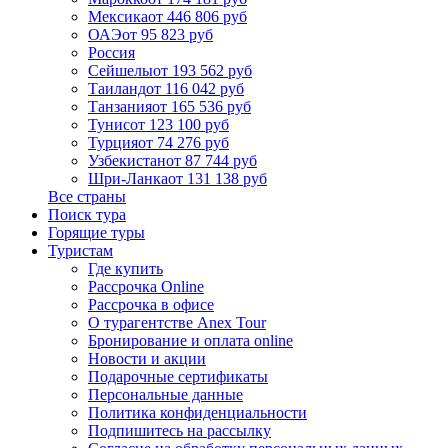
Мексика
от 446 806 руб
ОАЭ
от 95 823 руб
Россия
Сейшелы
от 193 562 руб
Таиланд
от 116 042 руб
Танзания
от 165 536 руб
Тунис
от 123 100 руб
Турция
от 74 276 руб
Узбекистан
от 87 744 руб
Шри-Ланка
от 131 138 руб
Все страны
Поиск тура
Горящие туры
Туристам
Где купить
Рассрочка Online
Рассрочка в офисе
О турагентстве Anex Tour
Бронирование и оплата online
Новости и акции
Подарочные сертификаты
Персональные данные
Политика конфиденциальности
Подпишитесь на рассылку