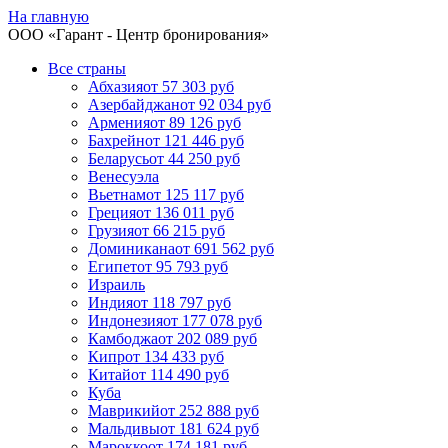
На главную
ООО «
Гарант
- Центр бронирования»
Все страны
Абхазия
от 57 303 руб
Азербайджан
от 92 034 руб
Армения
от 89 126 руб
Бахрейн
от 121 446 руб
Беларусь
от 44 250 руб
Венесуэла
Вьетнам
от 125 117 руб
Греция
от 136 011 руб
Грузия
от 66 215 руб
Доминикана
от 691 562 руб
Египет
от 95 793 руб
Израиль
Индия
от 118 797 руб
Индонезия
от 177 078 руб
Камбоджа
от 202 089 руб
Кипр
от 134 433 руб
Китай
от 114 490 руб
Куба
Маврикий
от 252 888 руб
Мальдивы
от 181 624 руб
Марокко
от 174 181 руб