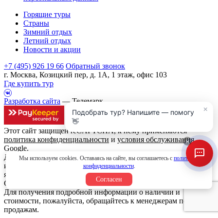
Горящие туры
Страны
Зимний отдых
Летний отдых
Новости и акции
+7 (495) 926 19 66
Обратный звонок
г. Москва, Козицкий пер, д. 1А, 1 этаж, офис 103
Где купить тур
Разработка сайта
— Телемарк
×
Подобрать тур? Напишите — помогу
👋
Этот сайт защищен reCAPTCHA, к нему применяются
политика конфиденциальности
и
условия обслуживания
×
Google.
Данный интернет сайт носит исключительно
Мы используем cookies. Оставаясь на сайте, вы соглашаетесь с
политикой
информационный характер и вся информация на нем не
конфиденциальности
.
является публичной офертой, определяемой положениями
Согласен
Статьи 437 (2) Гражданского кодекса Российской Федерации.
Для получения подробной информации о наличии и
стоимости, пожалуйста, обращайтесь к менеджерам по
продажам.