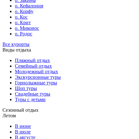
о. Закинф
о. Кефалония
о. Корфу
о. Кос
о. Крит
о. Миконос
о. Родос
Все курорты
Виды отдыха
Пляжный отдых
Семейный отдых
Молодежный отдых
Экскурсионные туры
Горнолыжные туры
Шоп туры
Свадебные туры
Туры с детьми
Сезонный отдых
Летом
В июне
В июле
В августе