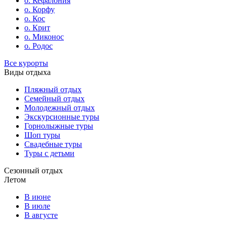
о. Кефалония
о. Корфу
о. Кос
о. Крит
о. Миконос
о. Родос
Все курорты
Виды отдыха
Пляжный отдых
Семейный отдых
Молодежный отдых
Экскурсионные туры
Горнолыжные туры
Шоп туры
Свадебные туры
Туры с детьми
Сезонный отдых
Летом
В июне
В июле
В августе