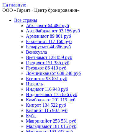
На главную
ООО «
Гарант
- Центр бронирования»
Все страны
Абхазия
от 64 482 руб
Азербайджан
от 93 156 руб
Армения
от 89 801 руб
Бахрейн
от 117 160 руб
Беларусь
от 44 866 руб
Венесуэла
Вьетнам
от 128 059 руб
Греция
от 151 385 руб
Грузия
от 86 410 руб
Доминикана
от 638 248 руб
Египет
от 93 631 руб
Израиль
Индия
от 116 948 руб
Индонезия
от 175 626 руб
Камбоджа
от 201 119 руб
Кипр
от 134 522 руб
Китай
от 115 907 руб
Куба
Маврикий
от 253 531 руб
Мальдивы
от 181 015 руб
Марокко
от 162 337 руб