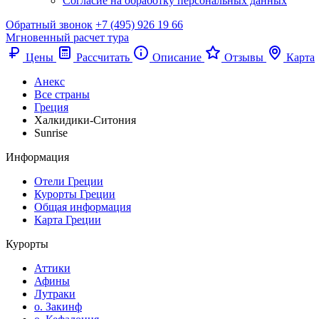
Согласие на обработку персональных данных
Обратный звонок
+7 (495) 926 19 66
Мгновенный расчет тура
Цены
Рассчитать
Описание
Отзывы
Карта
Анекс
Все страны
Греция
Халкидики-Ситония
Sunrise
Информация
Отели Греции
Курорты Греции
Общая информация
Карта Греции
Курорты
Аттики
Афины
Лутраки
о. Закинф