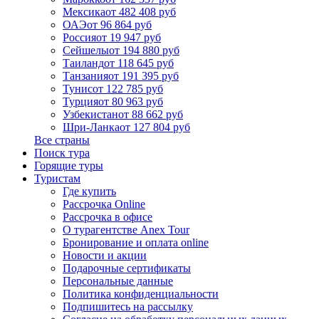
Мексика
от 482 408 руб
ОАЭ
от 96 864 руб
Россия
от 19 947 руб
Сейшелы
от 194 880 руб
Таиланд
от 118 645 руб
Танзания
от 191 395 руб
Тунис
от 122 785 руб
Турция
от 80 963 руб
Узбекистан
от 88 662 руб
Шри-Ланка
от 127 804 руб
Все страны
Поиск тура
Горящие туры
Туристам
Где купить
Рассрочка Online
Рассрочка в офисе
О турагентстве Anex Tour
Бронирование и оплата online
Новости и акции
Подарочные сертификаты
Персональные данные
Политика конфиденциальности
Подпишитесь на рассылку