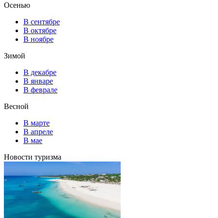
Осенью
В сентябре
В октябре
В ноябре
Зимой
В декабре
В январе
В феврале
Весной
В марте
В апреле
В мае
Новости туризма