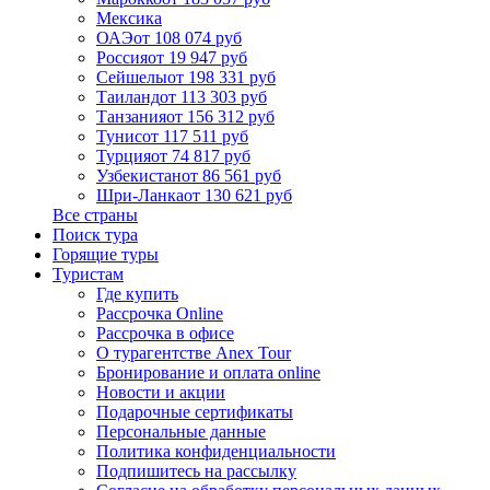
Мексика
ОАЭ
от 108 074 руб
Россия
от 19 947 руб
Сейшелы
от 198 331 руб
Таиланд
от 113 303 руб
Танзания
от 156 312 руб
Тунис
от 117 511 руб
Турция
от 74 817 руб
Узбекистан
от 86 561 руб
Шри-Ланка
от 130 621 руб
Все страны
Поиск тура
Горящие туры
Туристам
Где купить
Рассрочка Online
Рассрочка в офисе
О турагентстве Anex Tour
Бронирование и оплата online
Новости и акции
Подарочные сертификаты
Персональные данные
Политика конфиденциальности
Подпишитесь на рассылку