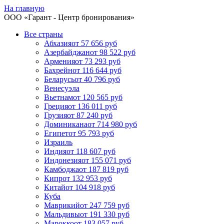
На главную
ООО «
Гарант
- Центр бронирования»
Все страны
Абхазия
от 57 656 руб
Азербайджан
от 98 522 руб
Армения
от 73 293 руб
Бахрейн
от 116 644 руб
Беларусь
от 40 796 руб
Венесуэла
Вьетнам
от 120 565 руб
Греция
от 136 011 руб
Грузия
от 87 240 руб
Доминикана
от 714 980 руб
Египет
от 95 793 руб
Израиль
Индия
от 118 607 руб
Индонезия
от 155 071 руб
Камбоджа
от 187 819 руб
Кипр
от 132 953 руб
Китай
от 104 918 руб
Куба
Маврикий
от 247 759 руб
Мальдивы
от 191 330 руб
Марокко
от 183 057 руб