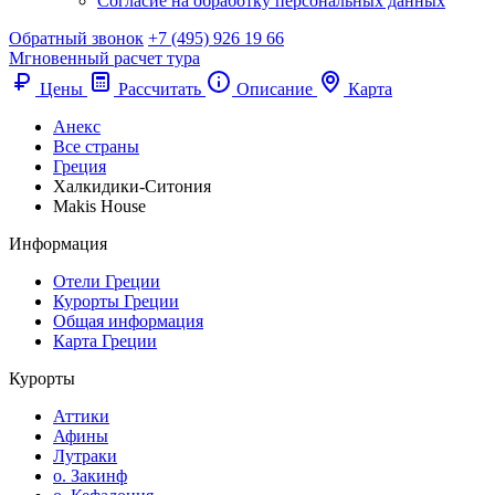
Согласие на обработку персональных данных
Обратный звонок
+7 (495) 926 19 66
Мгновенный расчет тура
Цены
Рассчитать
Описание
Карта
Анекс
Все страны
Греция
Халкидики-Ситония
Makis House
Информация
Отели Греции
Курорты Греции
Общая информация
Карта Греции
Курорты
Аттики
Афины
Лутраки
о. Закинф