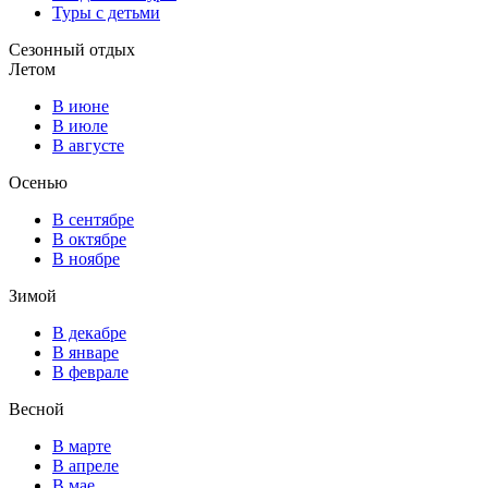
Туры с детьми
Сезонный отдых
Летом
В июне
В июле
В августе
Осенью
В сентябре
В октябре
В ноябре
Зимой
В декабре
В январе
В феврале
Весной
В марте
В апреле
В мае