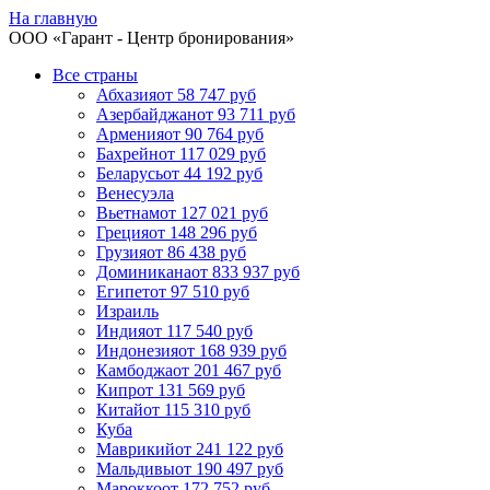
На главную
ООО «
Гарант
- Центр бронирования»
Все страны
Абхазия
от 58 747 руб
Азербайджан
от 93 711 руб
Армения
от 90 764 руб
Бахрейн
от 117 029 руб
Беларусь
от 44 192 руб
Венесуэла
Вьетнам
от 127 021 руб
Греция
от 148 296 руб
Грузия
от 86 438 руб
Доминикана
от 833 937 руб
Египет
от 97 510 руб
Израиль
Индия
от 117 540 руб
Индонезия
от 168 939 руб
Камбоджа
от 201 467 руб
Кипр
от 131 569 руб
Китай
от 115 310 руб
Куба
Маврикий
от 241 122 руб
Мальдивы
от 190 497 руб
Марокко
от 172 752 руб