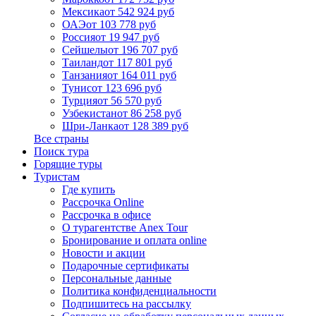
Мексика
от 542 924 руб
ОАЭ
от 103 778 руб
Россия
от 19 947 руб
Сейшелы
от 196 707 руб
Таиланд
от 117 801 руб
Танзания
от 164 011 руб
Тунис
от 123 696 руб
Турция
от 56 570 руб
Узбекистан
от 86 258 руб
Шри-Ланка
от 128 389 руб
Все страны
Поиск тура
Горящие туры
Туристам
Где купить
Рассрочка Online
Рассрочка в офисе
О турагентстве Anex Tour
Бронирование и оплата online
Новости и акции
Подарочные сертификаты
Персональные данные
Политика конфиденциальности
Подпишитесь на рассылку