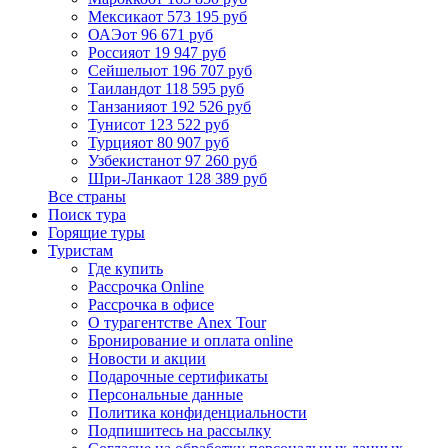
Мексика
от 573 195 руб
ОАЭ
от 96 671 руб
Россия
от 19 947 руб
Сейшелы
от 196 707 руб
Таиланд
от 118 595 руб
Танзания
от 192 526 руб
Тунис
от 123 522 руб
Турция
от 80 907 руб
Узбекистан
от 97 260 руб
Шри-Ланка
от 128 389 руб
Все страны
Поиск тура
Горящие туры
Туристам
Где купить
Рассрочка Online
Рассрочка в офисе
О турагентстве Anex Tour
Бронирование и оплата online
Новости и акции
Подарочные сертификаты
Персональные данные
Политика конфиденциальности
Подпишитесь на рассылку