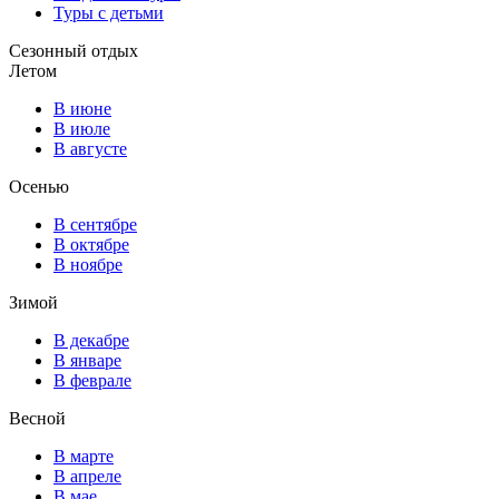
Туры с детьми
Сезонный отдых
Летом
В июне
В июле
В августе
Осенью
В сентябре
В октябре
В ноябре
Зимой
В декабре
В январе
В феврале
Весной
В марте
В апреле
В мае