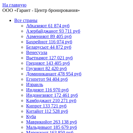
На главную
ООО «
Гарант
- Центр бронирования»
Все страны
Абхазия
от 61 874 руб
Азербайджан
от 93 711 руб
Армения
от 89 405 руб
Бахрейн
от 116 074 руб
Беларусь
от 44 872 руб
Венесуэла
Вьетнам
от 127 021 руб
Греция
от 143 405 руб
Грузия
от 82 420 руб
Доминикана
от 478 954 руб
Египет
от 94 404 руб
Израиль
Индия
от 116 970 руб
Индонезия
от 172 461 руб
Камбоджа
от 210 271 руб
Кипр
от 133 721 руб
Китай
от 112 528 руб
Куба
Маврикий
от 263 138 руб
Мальдивы
от 185 679 руб
Марокко
от 163 850 руб