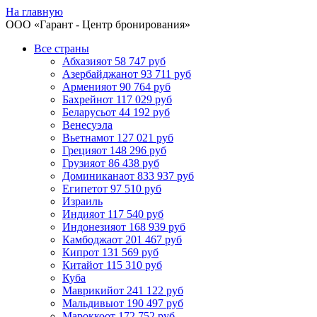
На главную
ООО «
Гарант
- Центр бронирования»
Все страны
Абхазия
от 58 747 руб
Азербайджан
от 93 711 руб
Армения
от 90 764 руб
Бахрейн
от 117 029 руб
Беларусь
от 44 192 руб
Венесуэла
Вьетнам
от 127 021 руб
Греция
от 148 296 руб
Грузия
от 86 438 руб
Доминикана
от 833 937 руб
Египет
от 97 510 руб
Израиль
Индия
от 117 540 руб
Индонезия
от 168 939 руб
Камбоджа
от 201 467 руб
Кипр
от 131 569 руб
Китай
от 115 310 руб
Куба
Маврикий
от 241 122 руб
Мальдивы
от 190 497 руб
Марокко
от 172 752 руб