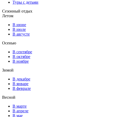
Туры с детьми
Сезонный отдых
Летом
В июне
В июле
В августе
Осенью
В сентябре
В октябре
В ноябре
Зимой
В декабре
В январе
В феврале
Весной
В марте
В апреле
В мае