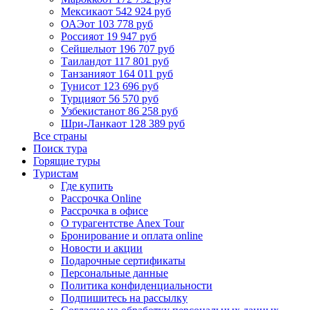
Мексика
от 542 924 руб
ОАЭ
от 103 778 руб
Россия
от 19 947 руб
Сейшелы
от 196 707 руб
Таиланд
от 117 801 руб
Танзания
от 164 011 руб
Тунис
от 123 696 руб
Турция
от 56 570 руб
Узбекистан
от 86 258 руб
Шри-Ланка
от 128 389 руб
Все страны
Поиск тура
Горящие туры
Туристам
Где купить
Рассрочка Online
Рассрочка в офисе
О турагентстве Anex Tour
Бронирование и оплата online
Новости и акции
Подарочные сертификаты
Персональные данные
Политика конфиденциальности
Подпишитесь на рассылку