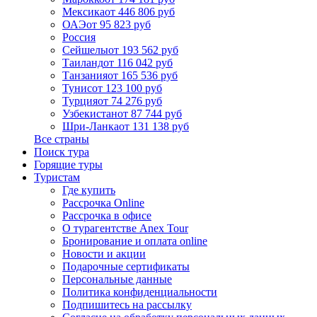
Мексика
от 446 806 руб
ОАЭ
от 95 823 руб
Россия
Сейшелы
от 193 562 руб
Таиланд
от 116 042 руб
Танзания
от 165 536 руб
Тунис
от 123 100 руб
Турция
от 74 276 руб
Узбекистан
от 87 744 руб
Шри-Ланка
от 131 138 руб
Все страны
Поиск тура
Горящие туры
Туристам
Где купить
Рассрочка Online
Рассрочка в офисе
О турагентстве Anex Tour
Бронирование и оплата online
Новости и акции
Подарочные сертификаты
Персональные данные
Политика конфиденциальности
Подпишитесь на рассылку