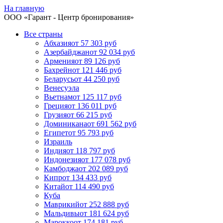
На главную
ООО «
Гарант
- Центр бронирования»
Все страны
Абхазия
от 57 303 руб
Азербайджан
от 92 034 руб
Армения
от 89 126 руб
Бахрейн
от 121 446 руб
Беларусь
от 44 250 руб
Венесуэла
Вьетнам
от 125 117 руб
Греция
от 136 011 руб
Грузия
от 66 215 руб
Доминикана
от 691 562 руб
Египет
от 95 793 руб
Израиль
Индия
от 118 797 руб
Индонезия
от 177 078 руб
Камбоджа
от 202 089 руб
Кипр
от 134 433 руб
Китай
от 114 490 руб
Куба
Маврикий
от 252 888 руб
Мальдивы
от 181 624 руб
Марокко
от 174 181 руб