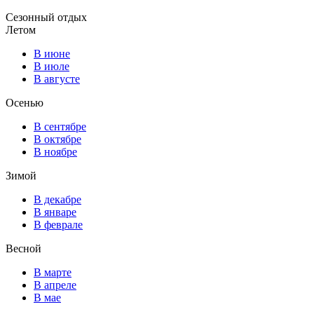
Сезонный отдых
Летом
В июне
В июле
В августе
Осенью
В сентябре
В октябре
В ноябре
Зимой
В декабре
В январе
В феврале
Весной
В марте
В апреле
В мае