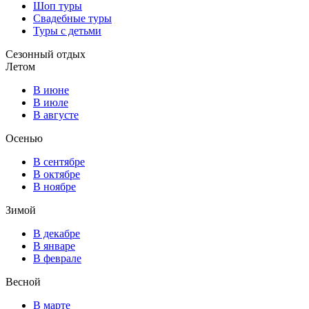
Шоп туры
Свадебные туры
Туры с детьми
Сезонный отдых
Летом
В июне
В июле
В августе
Осенью
В сентябре
В октябре
В ноябре
Зимой
В декабре
В январе
В феврале
Весной
В марте