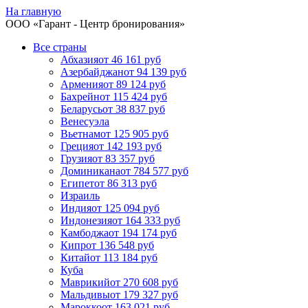
На главную
ООО «
Гарант
- Центр бронирования»
Все страны
Абхазия
от 46 161 руб
Азербайджан
от 94 139 руб
Армения
от 89 124 руб
Бахрейн
от 115 424 руб
Беларусь
от 38 837 руб
Венесуэла
Вьетнам
от 125 905 руб
Греция
от 142 193 руб
Грузия
от 83 357 руб
Доминикана
от 784 577 руб
Египет
от 86 313 руб
Израиль
Индия
от 125 094 руб
Индонезия
от 164 333 руб
Камбоджа
от 194 174 руб
Кипр
от 136 548 руб
Китай
от 113 184 руб
Куба
Маврикий
от 270 608 руб
Мальдивы
от 179 327 руб
Марокко
от 163 021 руб