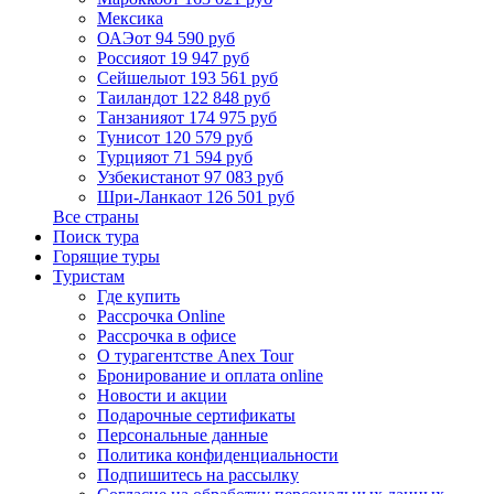
Мексика
ОАЭ
от 94 590 руб
Россия
от 19 947 руб
Сейшелы
от 193 561 руб
Таиланд
от 122 848 руб
Танзания
от 174 975 руб
Тунис
от 120 579 руб
Турция
от 71 594 руб
Узбекистан
от 97 083 руб
Шри-Ланка
от 126 501 руб
Все страны
Поиск тура
Горящие туры
Туристам
Где купить
Рассрочка Online
Рассрочка в офисе
О турагентстве Anex Tour
Бронирование и оплата online
Новости и акции
Подарочные сертификаты
Персональные данные
Политика конфиденциальности
Подпишитесь на рассылку