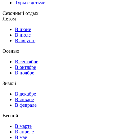
Туры с детьми
Сезонный отдых
Летом
В июне
В июле
В августе
Осенью
В сентябре
В октябре
В ноябре
Зимой
В декабре
В январе
В феврале
Весной
В марте
В апреле
В мае