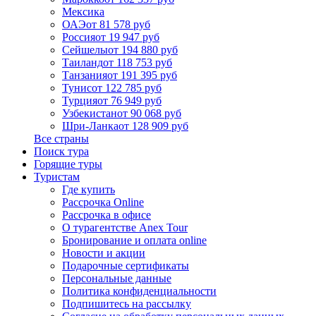
Мексика
ОАЭ
от 81 578 руб
Россия
от 19 947 руб
Сейшелы
от 194 880 руб
Таиланд
от 118 753 руб
Танзания
от 191 395 руб
Тунис
от 122 785 руб
Турция
от 76 949 руб
Узбекистан
от 90 068 руб
Шри-Ланка
от 128 909 руб
Все страны
Поиск тура
Горящие туры
Туристам
Где купить
Рассрочка Online
Рассрочка в офисе
О турагентстве Anex Tour
Бронирование и оплата online
Новости и акции
Подарочные сертификаты
Персональные данные
Политика конфиденциальности
Подпишитесь на рассылку