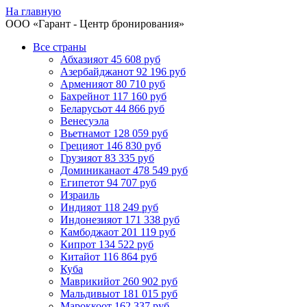
На главную
ООО «
Гарант
- Центр бронирования»
Все страны
Абхазия
от 45 608 руб
Азербайджан
от 92 196 руб
Армения
от 80 710 руб
Бахрейн
от 117 160 руб
Беларусь
от 44 866 руб
Венесуэла
Вьетнам
от 128 059 руб
Греция
от 146 830 руб
Грузия
от 83 335 руб
Доминикана
от 478 549 руб
Египет
от 94 707 руб
Израиль
Индия
от 118 249 руб
Индонезия
от 171 338 руб
Камбоджа
от 201 119 руб
Кипр
от 134 522 руб
Китай
от 116 864 руб
Куба
Маврикий
от 260 902 руб
Мальдивы
от 181 015 руб
Марокко
от 162 337 руб