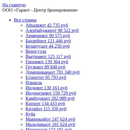
На главную
ООО «
Гарант
- Центр бронирования»
Все страны
Абхазия
от 42 735 руб
Азербайджан
от 98 522 руб
Армения
от 90 575 руб
Бахрейн
от 121 446 руб
Беларусь
от 44 250 руб
Венесуэла
Вьетнам
от 125 117 руб
Греция
от 139 364 руб
Грузия
от 89 848 руб
Доминикана
от 701 340 руб
Египет
от 95 793 руб
Израиль
Индия
от 130 163 руб
Индонезия
от 159 729 руб
Камбоджа
от 202 089 руб
Кипр
от 134 433 руб
Китай
от 115 350 руб
Куба
Маврикий
от 247 624 руб
Мальдивы
от 181 624 руб
Марокко
от 174 181 руб