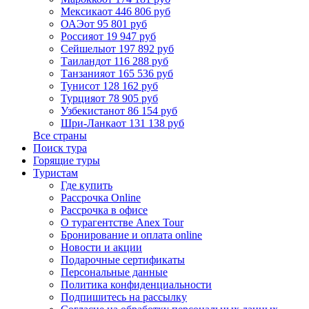
Мексика
от 446 806 руб
ОАЭ
от 95 801 руб
Россия
от 19 947 руб
Сейшелы
от 197 892 руб
Таиланд
от 116 288 руб
Танзания
от 165 536 руб
Тунис
от 128 162 руб
Турция
от 78 905 руб
Узбекистан
от 86 154 руб
Шри-Ланка
от 131 138 руб
Все страны
Поиск тура
Горящие туры
Туристам
Где купить
Рассрочка Online
Рассрочка в офисе
О турагентстве Anex Tour
Бронирование и оплата online
Новости и акции
Подарочные сертификаты
Персональные данные
Политика конфиденциальности
Подпишитесь на рассылку