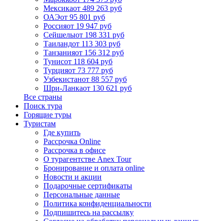
Мексика
от 489 263 руб
ОАЭ
от 95 801 руб
Россия
от 19 947 руб
Сейшелы
от 198 331 руб
Таиланд
от 113 303 руб
Танзания
от 156 312 руб
Тунис
от 118 604 руб
Турция
от 73 777 руб
Узбекистан
от 88 557 руб
Шри-Ланка
от 130 621 руб
Все страны
Поиск тура
Горящие туры
Туристам
Где купить
Рассрочка Online
Рассрочка в офисе
О турагентстве Anex Tour
Бронирование и оплата online
Новости и акции
Подарочные сертификаты
Персональные данные
Политика конфиденциальности
Подпишитесь на рассылку