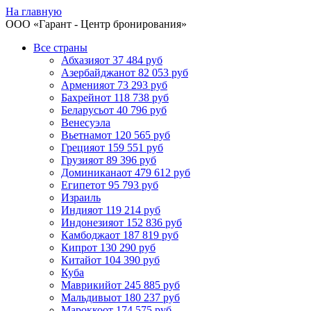
На главную
ООО «
Гарант
- Центр бронирования»
Все страны
Абхазия
от 37 484 руб
Азербайджан
от 82 053 руб
Армения
от 73 293 руб
Бахрейн
от 118 738 руб
Беларусь
от 40 796 руб
Венесуэла
Вьетнам
от 120 565 руб
Греция
от 159 551 руб
Грузия
от 89 396 руб
Доминикана
от 479 612 руб
Египет
от 95 793 руб
Израиль
Индия
от 119 214 руб
Индонезия
от 152 836 руб
Камбоджа
от 187 819 руб
Кипр
от 130 290 руб
Китай
от 104 390 руб
Куба
Маврикий
от 245 885 руб
Мальдивы
от 180 237 руб
Марокко
от 174 575 руб