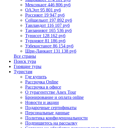
Мексика
от 446 806 руб
ОАЭ
от 95 801 руб
Россия
от 19 947 руб
Сейшелы
от 197 892 руб
Таиланд
от 116 107 руб
Танзания
от 165 536 руб
Тунис
от 128 162 руб
Турция
от 81 186 руб
Узбекистан
от 86 154 руб
Шри-Ланка
от 131 138 руб
Все страны
Поиск тура
Горящие туры
Туристам
Где купить
Рассрочка Online
Рассрочка в офисе
О турагентстве Anex Tour
Бронирование и оплата online
Новости и акции
Подарочные сертификаты
Персональные данные
Политика конфиденциальности
Подпишитесь на рассылку