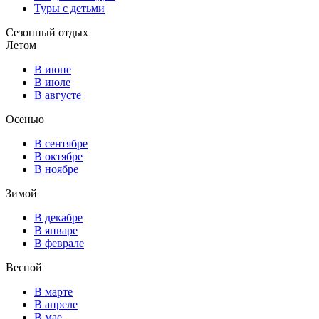
Туры с детьми
Сезонный отдых
Летом
В июне
В июле
В августе
Осенью
В сентябре
В октябре
В ноябре
Зимой
В декабре
В январе
В феврале
Весной
В марте
В апреле
В мае