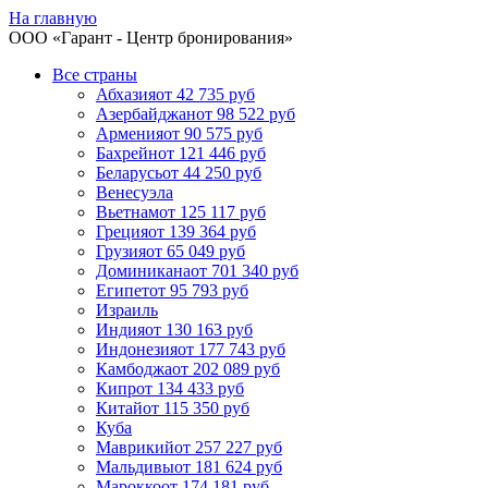
На главную
ООО «
Гарант
- Центр бронирования»
Все страны
Абхазия
от 42 735 руб
Азербайджан
от 98 522 руб
Армения
от 90 575 руб
Бахрейн
от 121 446 руб
Беларусь
от 44 250 руб
Венесуэла
Вьетнам
от 125 117 руб
Греция
от 139 364 руб
Грузия
от 65 049 руб
Доминикана
от 701 340 руб
Египет
от 95 793 руб
Израиль
Индия
от 130 163 руб
Индонезия
от 177 743 руб
Камбоджа
от 202 089 руб
Кипр
от 134 433 руб
Китай
от 115 350 руб
Куба
Маврикий
от 257 227 руб
Мальдивы
от 181 624 руб
Марокко
от 174 181 руб