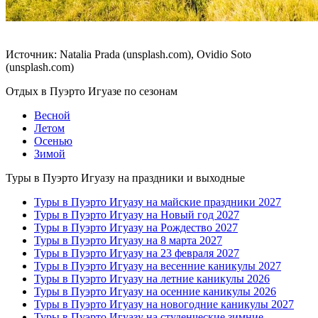
Источник: Natalia Prada (unsplash.com), Ovidio Soto
(unsplash.com)
Отдых в Пуэрто Игуазе по сезонам
Весной
Летом
Осенью
Зимой
Туры в Пуэрто Игуазу на праздники и выходные
Туры в Пуэрто Игуазу на майские праздники 2027
Туры в Пуэрто Игуазу на Новый год 2027
Туры в Пуэрто Игуазу на Рождество 2027
Туры в Пуэрто Игуазу на 8 марта 2027
Туры в Пуэрто Игуазу на 23 февраля 2027
Туры в Пуэрто Игуазу на весенние каникулы 2027
Туры в Пуэрто Игуазу на летние каникулы 2026
Туры в Пуэрто Игуазу на осенние каникулы 2026
Туры в Пуэрто Игуазу на новогодние каникулы 2027
Туры в Пуэрто Игуазу на студенческие зимние