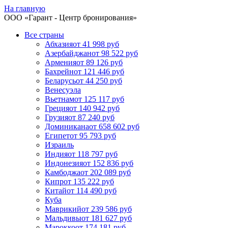
На главную
ООО «
Гарант
- Центр бронирования»
Все страны
Абхазия
от 41 998 руб
Азербайджан
от 98 522 руб
Армения
от 89 126 руб
Бахрейн
от 121 446 руб
Беларусь
от 44 250 руб
Венесуэла
Вьетнам
от 125 117 руб
Греция
от 140 942 руб
Грузия
от 87 240 руб
Доминикана
от 658 602 руб
Египет
от 95 793 руб
Израиль
Индия
от 118 797 руб
Индонезия
от 152 836 руб
Камбоджа
от 202 089 руб
Кипр
от 135 222 руб
Китай
от 114 490 руб
Куба
Маврикий
от 239 586 руб
Мальдивы
от 181 627 руб
Марокко
от 174 181 руб