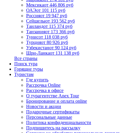
Мексика
от 446 806 руб
ОАЭ
от 101 115 руб
Россия
от 19 947 руб
Сейшелы
от 193 562 руб
Таиланд
от 115 374 руб
Танзания
от 173 366 руб
Тунис
от 118 038 руб
Турция
от 80 926 руб
Узбекистан
от 90 124 руб
Шри-Ланка
от 131 138 руб
Все страны
Поиск тура
Горящие туры
Туристам
Где купить
Рассрочка Online
Рассрочка в офисе
О турагентстве Anex Tour
Бронирование и оплата online
Новости и акции
Подарочные сертификаты
Персональные данные
Политика конфиденциальности
Подпишитесь на рассылку