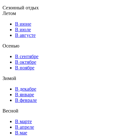
Сезонный отдых
Летом
В июне
В июле
В августе
Осенью
В сентябре
В октябре
В ноябре
Зимой
В декабре
В январе
В феврале
Весной
В марте
В апреле
В мае