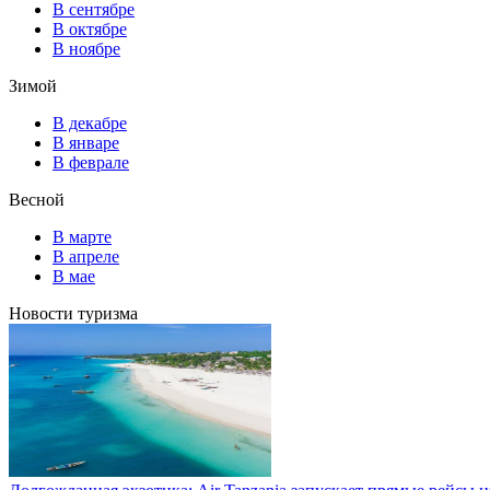
В сентябре
В октябре
В ноябре
Зимой
В декабре
В январе
В феврале
Весной
В марте
В апреле
В мае
Новости туризма