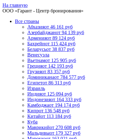
На главную
ООО «
Гарант
- Центр бронирования»
Все страны
Абхазия
от 46 161 руб
Азербайджан
от 94 139 руб
Армения
от 89 124 руб
Бахрейн
от 115 424 руб
Беларусь
от 38 837 руб
Венесуэла
Вьетнам
от 125 905 руб
Греция
от 142 193 руб
Грузия
от 83 357 руб
Доминикана
от 784 577 руб
Египет
от 86 313 руб
Израиль
Индия
от 125 094 руб
Индонезия
от 164 333 руб
Камбоджа
от 194 174 руб
Кипр
от 136 548 руб
Китай
от 113 184 руб
Куба
Маврикий
от 270 608 руб
Мальдивы
от 179 327 руб
Марокко
от 163 021 руб