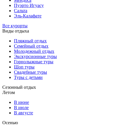
Мендоса
Пуэрто Игуасу
Сальта
Эль-Калафате
Все курорты
Виды отдыха
Пляжный отдых
Семейный отдых
Молодежный отдых
Экскурсионные туры
Горнолыжные туры
Шоп туры
Свадебные туры
Туры с детьми
Сезонный отдых
Летом
В июне
В июле
В августе
Осенью