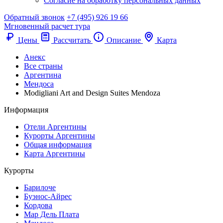
Согласие на обработку персональных данных
Обратный звонок
+7 (495) 926 19 66
Мгновенный расчет тура
Цены
Рассчитать
Описание
Карта
Анекс
Все страны
Аргентина
Мендоса
Modigliani Art and Design Suites Mendoza
Информация
Отели Аргентины
Курорты Аргентины
Общая информация
Карта Аргентины
Курорты
Барилоче
Буэнос-Айрес
Кордова
Мар Дель Плата