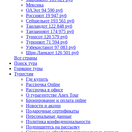
Мексика
ОАЭ
от 94 590 руб
Россия
от 19 947 руб
Сейшелы
от 193 561 руб
Таиланд
от 122 848 руб
Танзания
от 174 975 руб
Тунис
от 120 579 руб
Турция
от 71 594 руб
Узбекистан
от 97 083 руб
Шри-Ланка
от 126 501 руб
Все страны
Поиск тура
Горящие туры
Туристам
Где купить
Рассрочка Online
Рассрочка в офисе
О турагентстве Anex Tour
Бронирование и оплата online
Новости и акции
Подарочные сертификаты
Персональные данные
Политика конфиденциальности
Подпишитесь на рассылку